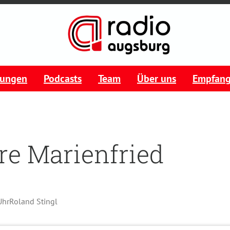
tungen
Podcasts
Team
Über uns
Empfan
re Marienfried
Uhr
Roland Stingl