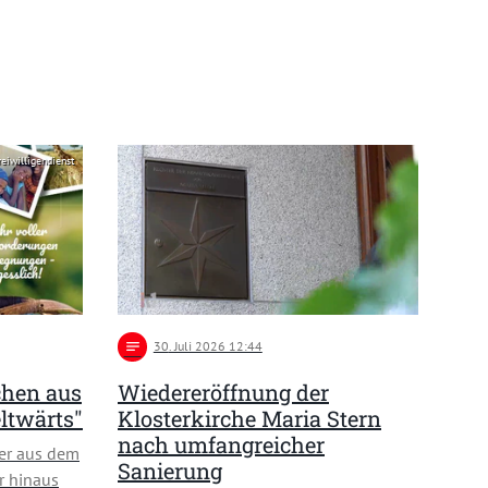
reiwilligendienst
notes
30
. Juli 2026 12:44
chen aus
Wiedereröffnung der
ltwärts"
Klosterkirche Maria Stern
nach umfangreicher
er aus dem
Sanierung
r hinaus