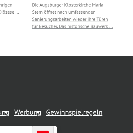
hrigen
Die Augsburger Klosterkirche Maria
 Diözese …
Stern öffnet nach umfassenden
Sanierungsarbeiten wieder ihre Türen
für Besucher. Das historische Bauwerk …
rung
Werbung
Gewinnspielregeln