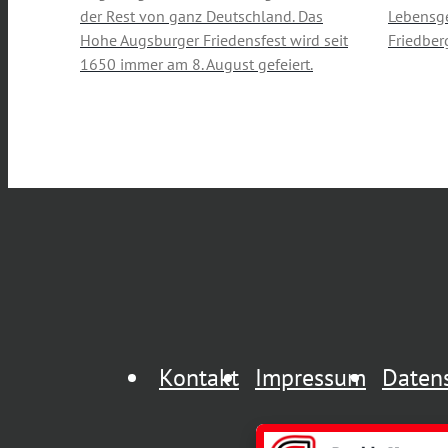
der Rest von ganz Deutschland. Das
Lebensge
Hohe Augsburger Friedensfest wird seit
Friedber
1650 immer am 8. August gefeiert.
Kontakt
Impressum
Daten