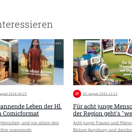
nteressieren
Foto: Eva Fischer/DRA
Foto: Weltf
August 2026 06:23
notes
03
. August 2026 12:12
annende Leben der Hl.
Für acht junge Mens
in Comicformat
der Region geht's "we
Menschen, und vor allem den
Acht junge Frauen und Männ
 ihre spannende
Bistum Augsburg und darübe