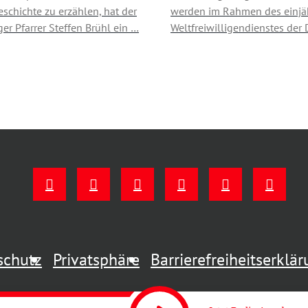
schichte zu erzählen, hat der
werden im Rahmen des einjä
ger Pfarrer Steffen Brühl ein …
Weltfreiwilligendienstes der
schutz
Privatsphäre
Barrierefreiheitserklä