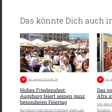
Das könnte Dich auch i
Foto: katholisch1.tv
notes
06
. August 2026 06:29
notes
05
. 
Hohes Friedensfest:
Das sp
Augsburg feiert seinen ganz
Afra 
besonderen Feiertag
Um den 
Augsburg hat einen Feiertag mehr als
Kindern,