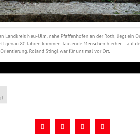
n Landkreis Neu-Ulm, nahe Pfaffenhofen an der Roth, liegt ein O
Seit genau 80 Jahren kommen Tausende Menschen hierher – auf de
r Orientierung. Roland Stingl war für uns mal vor Ort.
gl