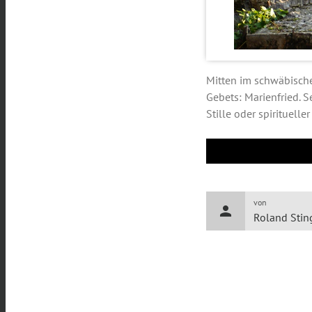
Mitten im schwäbische
Gebets: Marienfried. 
Stille oder spirituelle
von
person
Roland Stin