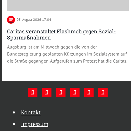
notes
05
. August 2026 17:04
Caritas veranstaltet Flashmob gegen Sozial-
Sparmaßnahmen
Augsburg ist am Mittwoch gegen die von der
Bundesregierung geplanten Kürzungen im Sozialsystem auf
die Straße gegangen. Aufgerufen zum Protest hat die Caritas.
Kontakt
Impressum