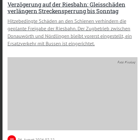
Verzögerung auf der Riesbahn: Gleisschäden
verlängern Streckensperrung bis Sonntag
Hitzebedingte Schäden an den Schienen verhindern die
geplante Freigabe der Riesbahn. Der Zugbetrieb zwischen
Donauwörth und Nördlingen bleibt vorerst eingestellt, ein
Ersatzverkehr mit Bussen ist eingerichtet.
Foto: Pixabay
notes
06
. August 2026 07:22