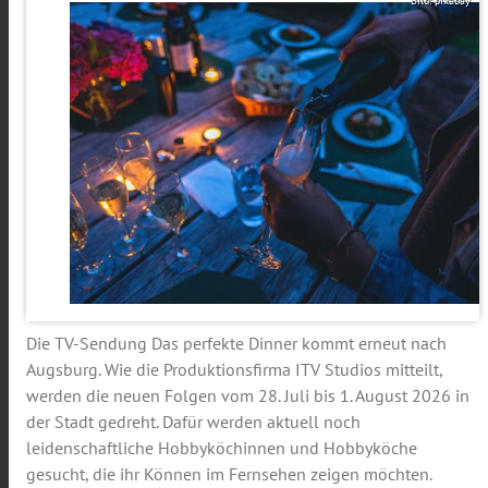
Bild: pixabay
Die TV-Sendung
Das perfekte Dinner
kommt erneut nach
Augsburg. Wie die Produktionsfirma
ITV Studios
mitteilt,
werden die neuen Folgen vom 28. Juli bis 1. August 2026 in
der Stadt gedreht. Dafür werden aktuell noch
leidenschaftliche Hobbyköchinnen und Hobbyköche
gesucht, die ihr Können im Fernsehen zeigen möchten.