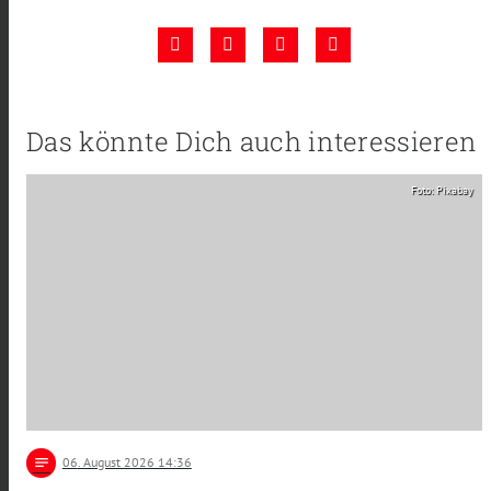
Das könnte Dich auch interessieren
Foto: Pixabay
notes
06
. August 2026 14:36