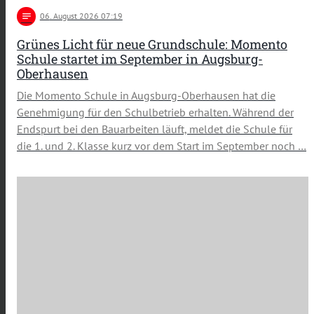
notes
06
. August 2026 07:19
Grünes Licht für neue Grundschule: Momento
Schule startet im September in Augsburg-
Oberhausen
Die Momento Schule in Augsburg-Oberhausen hat die
Genehmigung für den Schulbetrieb erhalten. Während der
Endspurt bei den Bauarbeiten läuft, meldet die Schule für
die 1. und 2. Klasse kurz vor dem Start im September noch …