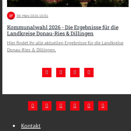
notes
08
. März 2026 10:01
Kommunalwahl 2026 - Die Ergebnisse für die
Landkreise Donau-Ries & Dillingen
Hier findet ihr alle aktuellen Ergebnisse für die Landkreise
Donau-Ries & Dillingen.
Kontakt