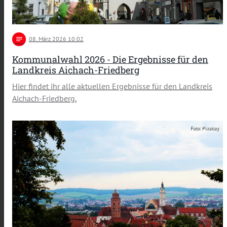
notes
08
. März 2026 10:02
Kommunalwahl 2026 - Die Ergebnisse für den
Landkreis Aichach-Friedberg
Hier findet ihr alle aktuellen Ergebnisse für den Landkreis
Aichach-Friedberg.
Foto: Pixabay