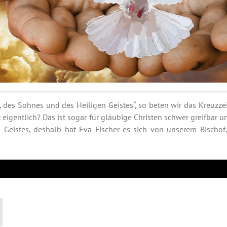
 des Sohnes und des Heiligen Geistes“, so beten wir das Kreuzze
t eigentlich? Das ist sogar für gläubige Christen schwer greifbar un
 Geistes, deshalb hat Eva Fischer es sich von unserem Bischof,