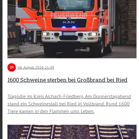
notes
06
. August 2026 21:49
1600 Schweine sterben bei Großbrand bei Ried
Tragödie im Kreis Aichach-Friedberg. Am Donnerstagabend
stand ein Schweinestall bei Ried in Vollbrand. Rund 1600
Tiere kamen in den Flammen ums Leben.
Foto: Pixabay