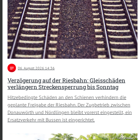
notes
06
. August 2026 14:36
Verzögerung auf der Riesbahn: Gleisschäden
verlängern Streckensperrung bis Sonntag
Hitzebedingte Schäden an den Schienen verhindern die
geplante Freigabe der Riesbahn. Der Zugbetrieb zwischen
Donauwörth und Nördlingen bleibt vorerst eingestellt, ein
Ersatzverkehr mit Bussen ist eingerichtet.
Foto: Pixabay