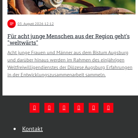
notes
03
. August 2026 12:12
Für acht junge Menschen aus der Region geht's
"weltwärts"
Acht junge Frauen und Männer aus dem Bistum Augsburg
und darüber hinaus werden im Rahmen des einjährigen
Weltfreiwilligendienstes der Diözese Augsburg Erfahrungen
in der Entwicklungszusammenarbeit sammeln.
Kontakt