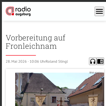
menu
Vorbereitung auf
Fronleichnam
headphones
chrome_reader_mode
28. Mai 2026
· 10:06 Uhr
Roland Stingl
Bild: pixabay