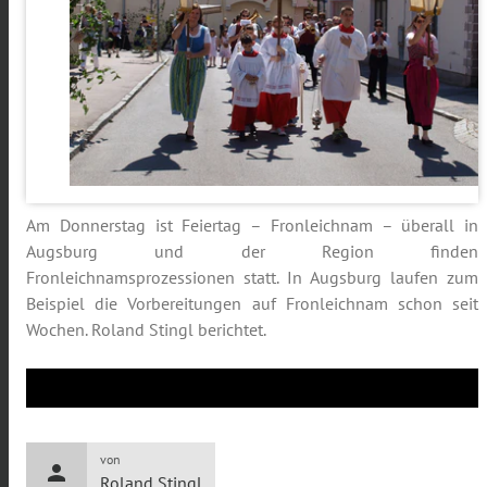
Am Donnerstag ist Feiertag – Fronleichnam – überall in
Augsburg und der Region finden
Fronleichnamsprozessionen statt. In Augsburg laufen zum
Beispiel die Vorbereitungen auf Fronleichnam schon seit
Wochen. Roland Stingl berichtet.
von
person
Roland Stingl