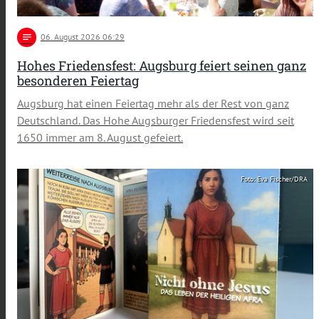
notes
06
. August 2026 06:29
Hohes Friedensfest: Augsburg feiert seinen ganz
besonderen Feiertag
Augsburg hat einen Feiertag mehr als der Rest von ganz
Deutschland. Das Hohe Augsburger Friedensfest wird seit
1650 immer am 8. August gefeiert.
Foto: Eva Fischer/DRA