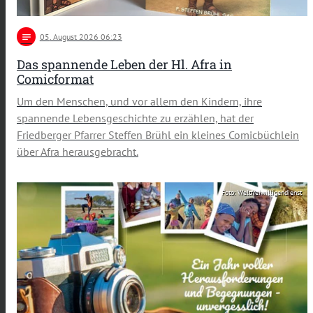
notes
05
. August 2026 06:23
Das spannende Leben der Hl. Afra in
Comicformat
Um den Menschen, und vor allem den Kindern, ihre
spannende Lebensgeschichte zu erzählen, hat der
Friedberger Pfarrer Steffen Brühl ein kleines Comicbüchlein
über Afra herausgebracht.
Foto: Weltfreiwilligendienst