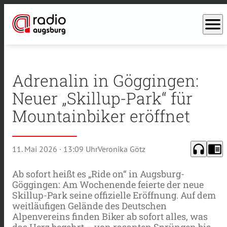
menu
Adrenalin in Göggingen:
Neuer „Skillup-Park“ für
Mountainbiker eröffnet
headphones
chrome_reader_mode
11. Mai 2026
· 13:09 Uhr
Veronika Götz
Ab sofort heißt es „Ride on“ in Augsburg-
Göggingen: Am Wochenende feierte der neue
Skillup-Park seine offizielle Eröffnung. Auf dem
weitläufigen Gelände des Deutschen
Alpenvereins finden Biker ab sofort alles, was
das Herz begehrt – von rasanten Sprüngen bis