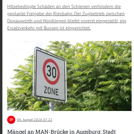
Hitzebedingte Schäden an den Schienen verhindern die
geplante Freigabe der Riesbahn. Der Zugbetrieb zwischen
Donauwörth und Nördlingen bleibt vorerst eingestellt, ein
Ersatzverkehr mit Bussen ist eingerichtet.
Foto: Pixabay
notes
06
. August 2026 07:22
Mängel an MAN-Brücke in Augsburg: Stadt