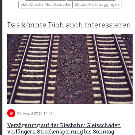
Skill-Strecke Mountainbike
Skillup-Park Göggingen
Das könnte Dich auch interessieren
Foto: Pixabay
notes
06
. August 2026 14:36
Verzögerung auf der Riesbahn: Gleisschäden
verlängern Streckensperrung bis Sonntag