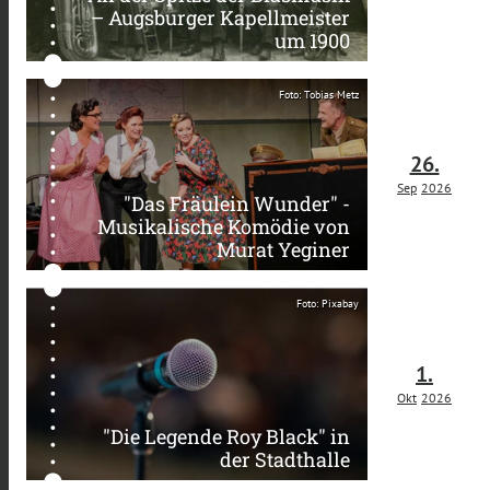
– Augsburger Kapellmeister
um 1900
Foto: Tobias Metz
26.
Sep
2026
"Das Fräulein Wunder" -
Musikalische Komödie von
Murat Yeginer
Foto: Pixabay
1.
Okt
2026
"Die Legende Roy Black" in
der Stadthalle