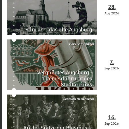
28.
Aug
2026
Film ab! - das alte Augsburg
Stadtarchiv Augsburg
7.
Sep
2026
Vergnügtes Augsburg -
Themenführung des
Stadtarchivs
Sammlung Heinz Koppold
16.
Sep
2026
An der Spitze der Blasmusik