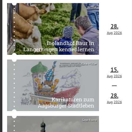
StMELF
28.
Aug
2026
Biolandhof Baur in
Langerringen kennenlernen
Klaus Müller
15.
Aug
2026
28.
Karikaturen zum
Aug
2026
Augsburger Stadtleben
Sepp Rostra