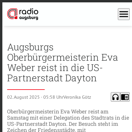
menu
Augsburgs
Oberbürgermeisterin Eva
Weber reist in die US-
Partnerstadt Dayton
headphones
chrome_reader_mode
02. August 2025
· 05:58 Uhr
Veronika Götz
Oberbürgermeisterin Eva Weber reist am
Samstag mit einer Delegation des Stadtrats in die
US-Partnerstadt Dayton. Der Besuch steht im
Zeichen der Friedensstädte, mit