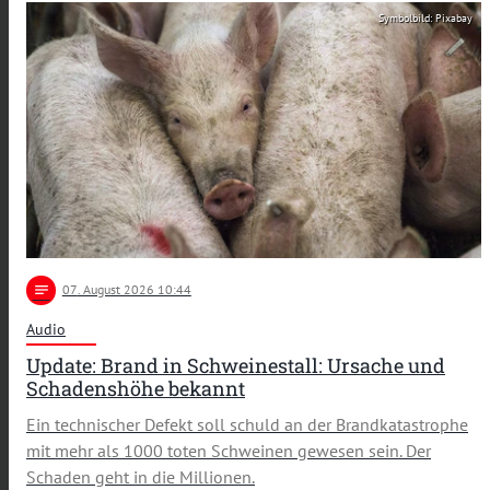
Symbolbild: Pixabay
notes
07
. August 2026 10:44
Audio
Update: Brand in Schweinestall: Ursache und
Schadenshöhe bekannt
Ein technischer Defekt soll schuld an der Brandkatastrophe
mit mehr als 1000 toten Schweinen gewesen sein. Der
Schaden geht in die Millionen.