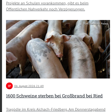
Projekte an Schulen vorankommen, gibt es beim
Öffentlichen Nahverkehr noch Verzögerungen.
Mark Stebnickl/ Pexels
notes
06
. August 2026 21:49
1600 Schweine sterben bei Großbrand bei Ried
Tragödie im Kreis Aichach-Friedberg. Am Donnerstagabend