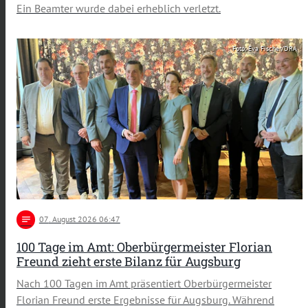
Ein Beamter wurde dabei erheblich verletzt.
Foto: Eva Fischer/DRA
notes
07
. August 2026 06:47
100 Tage im Amt: Oberbürgermeister Florian
Freund zieht erste Bilanz für Augsburg
Nach 100 Tagen im Amt präsentiert Oberbürgermeister
Florian Freund erste Ergebnisse für Augsburg. Während