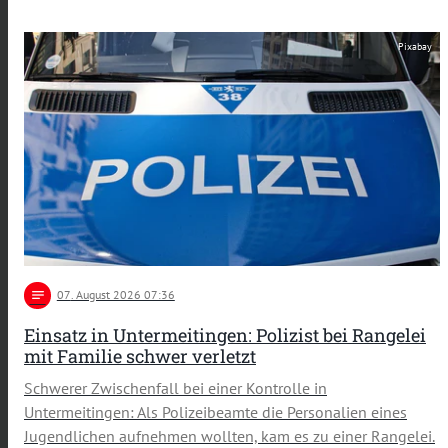
Pixabay
notes
07
. August 2026 07:36
Einsatz in Untermeitingen: Polizist bei Rangelei
mit Familie schwer verletzt
Schwerer Zwischenfall bei einer Kontrolle in
Untermeitingen: Als Polizeibeamte die Personalien eines
Jugendlichen aufnehmen wollten, kam es zu einer Rangelei.