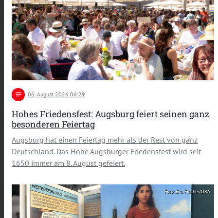
notes
06
. August 2026 06:29
Hohes Friedensfest: Augsburg feiert seinen ganz
besonderen Feiertag
Augsburg hat einen Feiertag mehr als der Rest von ganz
Deutschland. Das Hohe Augsburger Friedensfest wird seit
1650 immer am 8. August gefeiert.
Foto: Eva Fischer/DRA