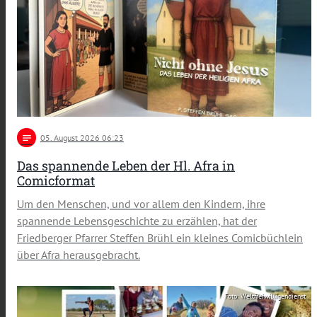
notes
05
. August 2026 06:23
Das spannende Leben der Hl. Afra in
Comicformat
Um den Menschen, und vor allem den Kindern, ihre
spannende Lebensgeschichte zu erzählen, hat der
Friedberger Pfarrer Steffen Brühl ein kleines Comicbüchlein
über Afra herausgebracht.
Foto: Weltfreiwilligendienst