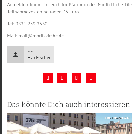
Anmelden könnt ihr euch im Pfarrbüro der Moritzkirche. Die
Teilnahmekosten betragen 35 Euro.
Tel: 0821 259 2530
Mail:
mail@moritzkirche.de
von
person
Eva Fischer
Das könnte Dich auch interessieren
Foto: katholisch1.tv