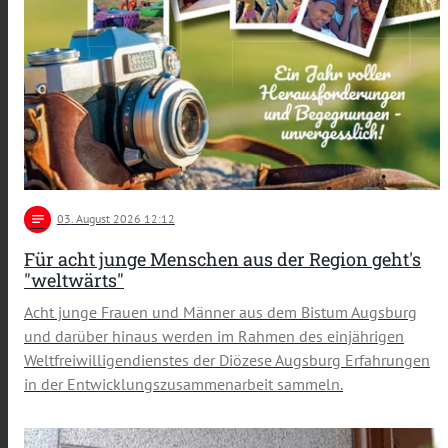
notes
03
. August 2026 12:12
Für acht junge Menschen aus der Region geht's
"weltwärts"
Acht junge Frauen und Männer aus dem Bistum Augsburg
und darüber hinaus werden im Rahmen des einjährigen
Weltfreiwilligendienstes der Diözese Augsburg Erfahrungen
in der Entwicklungszusammenarbeit sammeln.