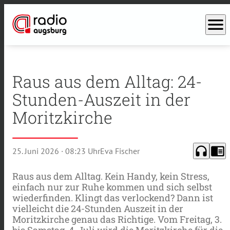
menu
Raus aus dem Alltag: 24-
Stunden-Auszeit in der
Moritzkirche
headphones
chrome_reader_mode
25. Juni 2026
· 08:23 Uhr
Eva Fischer
Raus aus dem Alltag. Kein Handy, kein Stress,
einfach nur zur Ruhe kommen und sich selbst
wiederfinden. Klingt das verlockend? Dann ist
vielleicht die 24-Stunden Auszeit in der
Moritzkirche genau das Richtige. Vom Freitag, 3.
bis Samstag, 4. Juli wird die Moritzkirche für die