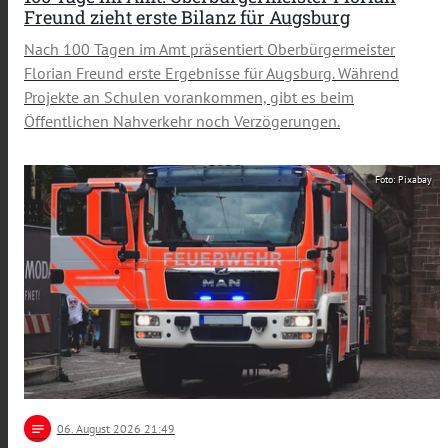
Freund zieht erste Bilanz für Augsburg
Nach 100 Tagen im Amt präsentiert Oberbürgermeister
Florian Freund erste Ergebnisse für Augsburg. Während
Projekte an Schulen vorankommen, gibt es beim
Öffentlichen Nahverkehr noch Verzögerungen.
Foto: Pixabay
notes
06
. August 2026 21:49