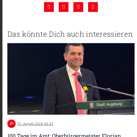
Das könnte Dich auch interessieren
notes
07
. August 2026 06:47
100 Tage im Amt: Oberbürgermeister Florian