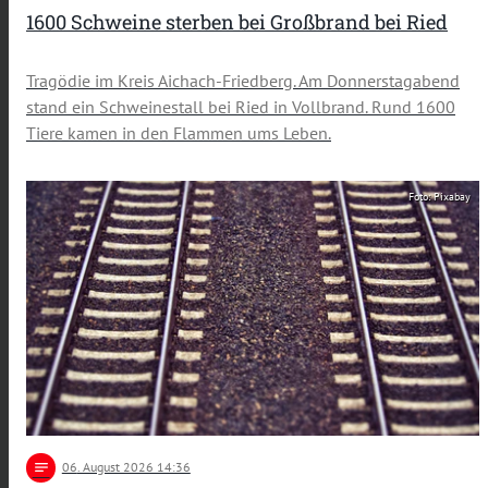
1600 Schweine sterben bei Großbrand bei Ried
Tragödie im Kreis Aichach-Friedberg. Am Donnerstagabend
stand ein Schweinestall bei Ried in Vollbrand. Rund 1600
Tiere kamen in den Flammen ums Leben.
Foto: Pixabay
notes
06
. August 2026 14:36