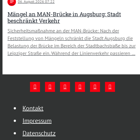
notes
06
. August 2026 07:22
Mängel an MAN-Brücke in Augsburg: Stadt
beschränkt Verkehr
Sicherheitsmaßnahme an der MAN-Brücke: Nach der
Feststellung von Mängeln schränkt die Stadt Augsburg die
Belastung der Brücke im Bereich der Stadtbachstraße bis zur
Leipziger Straße ein. Während der Linienverkehr passieren …
Kontakt
Impressum
Datenschutz