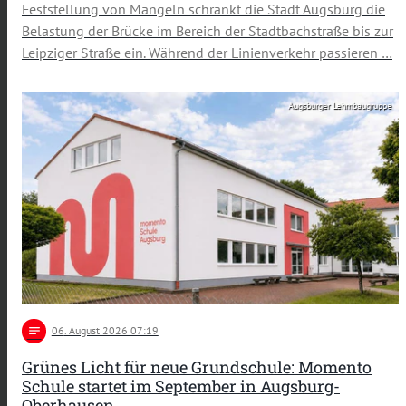
Feststellung von Mängeln schränkt die Stadt Augsburg die
Belastung der Brücke im Bereich der Stadtbachstraße bis zur
Leipziger Straße ein. Während der Linienverkehr passieren …
Augsburger Lehmbaugruppe
notes
06
. August 2026 07:19
Grünes Licht für neue Grundschule: Momento
Schule startet im September in Augsburg-
Oberhausen