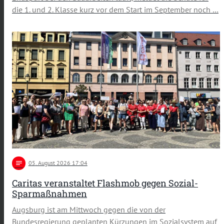
die 1. und 2. Klasse kurz vor dem Start im September noch …
notes
05
. August 2026 17:04
Caritas veranstaltet Flashmob gegen Sozial-
Sparmaßnahmen
Augsburg ist am Mittwoch gegen die von der
Bundesregierung geplanten Kürzungen im Sozialsystem auf