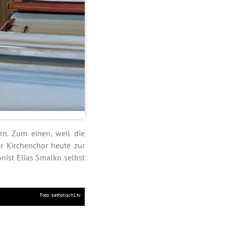
rn. Zum einen, weil die
er Kirchenchor heute zur
nist Elias Smalko selbst
Foto: katholisch1.tv