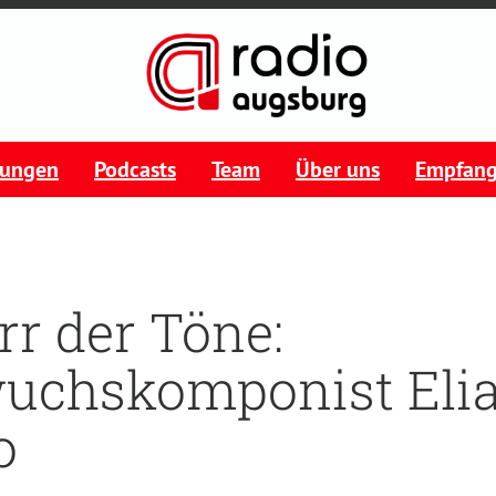
tungen
Podcasts
Team
Über uns
Empfan
rr der Töne:
uchskomponist Eli
o