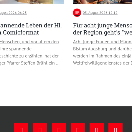
August 2026 06:23
notes
03
. August 2026 12:12
annende Leben der Hl.
Für acht junge Mens
in Comicformat
der Region geht's "we
Menschen, und vor allem den
Acht junge Frauen und Männ
 ihre spannende
Bistum Augsburg und darübe
schichte zu erzählen, hat der
werden im Rahmen des einjä
ger Pfarrer Steffen Brühl ein …
Weltfreiwilligendienstes der