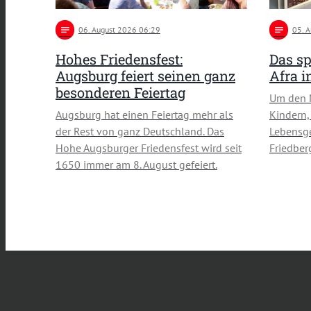
notes
06
. August 2026 06:29
notes
05
. 
Hohes Friedensfest:
Das sp
Augsburg feiert seinen ganz
Afra 
besonderen Feiertag
Um den 
Augsburg hat einen Feiertag mehr als
Kindern,
der Rest von ganz Deutschland. Das
Lebensge
Hohe Augsburger Friedensfest wird seit
Friedber
1650 immer am 8. August gefeiert.