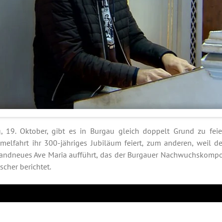
 19. Oktober, gibt es in Burgau gleich doppelt Grund zu feie
melfahrt ihr 300-jähriges Jubiläum feiert, zum anderen, weil d
brandneues Ave Maria aufführt, das der Burgauer Nachwuchskompo
scher berichtet.