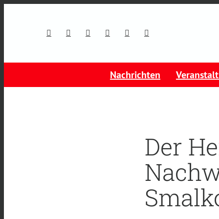
Nachrichten
Veranstal
Der He
Nachw
Smalk