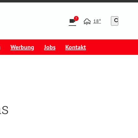
7
videocam
search
18°
g
Werbung
Jobs
Kontakt
as