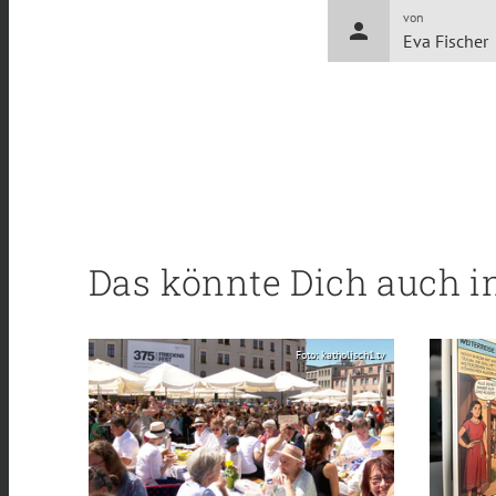
von
person
Eva Fischer
Das könnte Dich auch i
Foto: katholisch1.tv