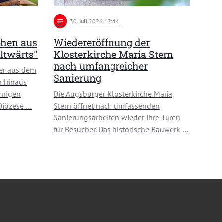
notes
30
. Juli 2026 12:44
chen aus
Wiedereröffnung der
ltwärts"
Klosterkirche Maria Stern
nach umfangreicher
er aus dem
Sanierung
r hinaus
hrigen
Die Augsburger Klosterkirche Maria
 Diözese …
Stern öffnet nach umfassenden
Sanierungsarbeiten wieder ihre Türen
für Besucher. Das historische Bauwerk …