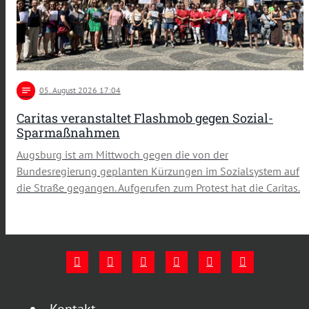
notes
05
. August 2026 17:04
Caritas veranstaltet Flashmob gegen Sozial-
Sparmaßnahmen
Augsburg ist am Mittwoch gegen die von der
Bundesregierung geplanten Kürzungen im Sozialsystem auf
die Straße gegangen. Aufgerufen zum Protest hat die Caritas.