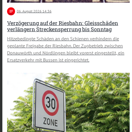
notes
06
. August 2026 14:36
Verzögerung auf der Riesbahn: Gleisschäden
verlängern Streckensperrung bis Sonntag
Hitzebedingte Schäden an den Schienen verhindern die
geplante Freigabe der Riesbahn. Der Zugbetrieb zwischen
Donauwörth und Nördlingen bleibt vorerst eingestellt, ein
Ersatzverkehr mit Bussen ist eingerichtet.
Foto: Pixabay