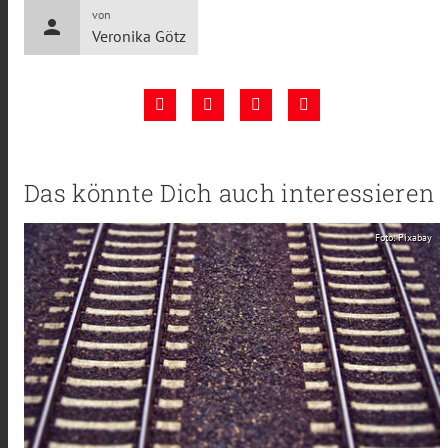
von
person
Veronika Götz
Das könnte Dich auch interessieren
Foto: Pixabay