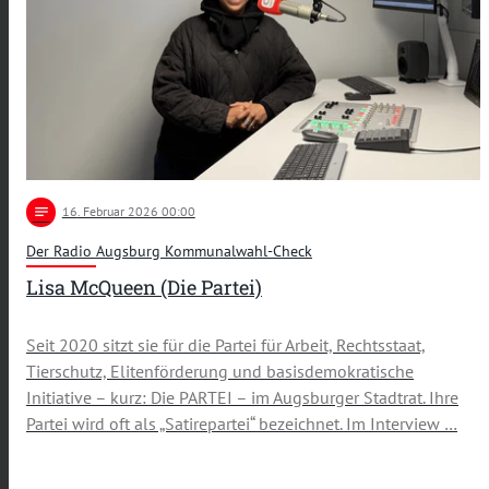
notes
16
. Februar 2026 00:00
Der Radio Augsburg Kommunalwahl-Check
Lisa McQueen (Die Partei)
Seit 2020 sitzt sie für die Partei für Arbeit, Rechtsstaat,
Tierschutz, Elitenförderung und basisdemokratische
Initiative – kurz: Die PARTEI – im Augsburger Stadtrat. Ihre
Partei wird oft als „Satirepartei“ bezeichnet. Im Interview …