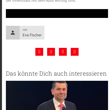
der Innenstadt mit dem Auto wichtig sind.
von
person
Eva Fischer
Das könnte Dich auch interessieren