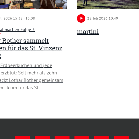
Juli 2026 15:38
· 15:08
play_arrow
28
. Juli 2026 10:49
al machen Folge 3
martini
r Rother sammelt
n für das St. Vinzenz
z
 Erdbeerkuchen und jede
rzblut: Seit mehr als zehn
ackt Lothar Rother gemeinsam
em Team für das St. …