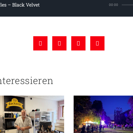
es – Black Velvet
00:00
nteressieren