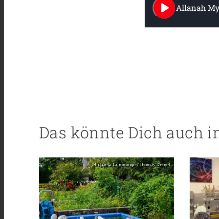
play_arrow
Allanah Myl
Das könnte Dich auch i
Michaela Grimminger/Thomas Demel