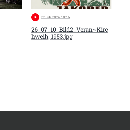
play_arrow
22
. Juli 2026 10:16
26_07_10_Bild2_Veran~Kirc
hweih, 1953.jpg