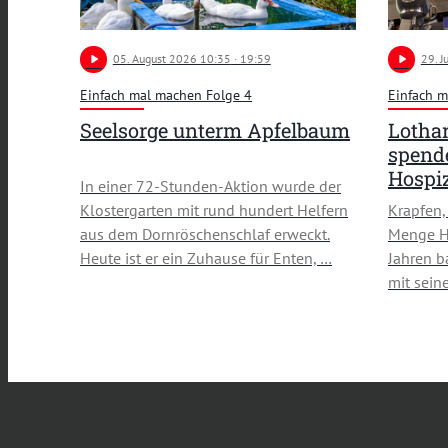
play_arrow
05
. August 2026 10:35
· 19:59
play_arrow
29
. 
Einfach mal machen Folge 4
Einfach m
Seelsorge unterm Apfelbaum
Lotha
spende
Hospi
In einer 72-Stunden-Aktion wurde der
Klostergarten mit rund hundert Helfern
Krapfen,
aus dem Dornröschenschlaf erweckt.
Menge He
Heute ist er ein Zuhause für Enten, …
Jahren b
mit sein