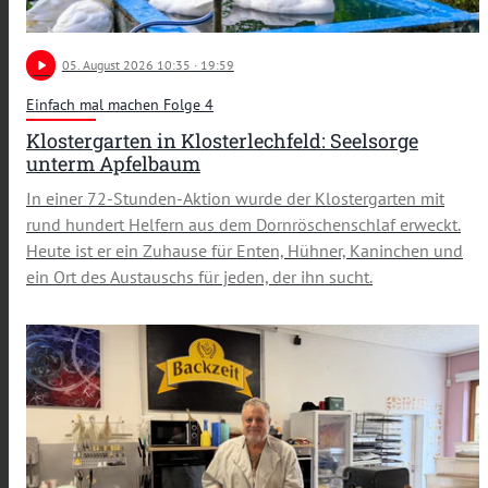
play_arrow
05
. August 2026 10:35
· 19:59
Einfach mal machen Folge 4
Klostergarten in Klosterlechfeld: Seelsorge
unterm Apfelbaum
In einer 72-Stunden-Aktion wurde der Klostergarten mit
rund hundert Helfern aus dem Dornröschenschlaf erweckt.
Heute ist er ein Zuhause für Enten, Hühner, Kaninchen und
ein Ort des Austauschs für jeden, der ihn sucht.