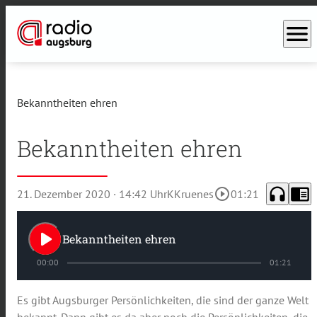
menu
Bekanntheiten ehren
Bekanntheiten ehren
headphones
chrome_reader_mode
play_circle_outline
21. Dezember 2020
· 14:42 Uhr
KKruenes
01:21
play_arrow
Bekanntheiten ehren
00:00
01:21
Es gibt Augsburger Persönlichkeiten, die sind der ganze Welt