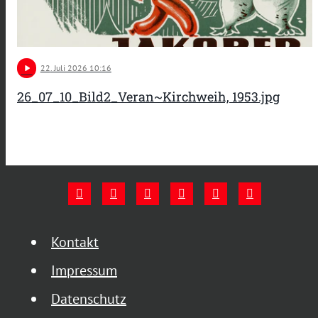
play_arrow
22
. Juli 2026 10:16
26_07_10_Bild2_Veran~Kirchweih, 1953.jpg
Kontakt
Impressum
Datenschutz