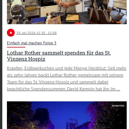
play_arrow
29
. Juli 2026 15:38
· 15:08
Einfach mal machen Folge 3
Lothar Rother sammelt spenden für das St.
Vinzenz Hospiz
Krapfen, Erdbeerkuchen und jede Menge Herzblut: Seit mehr
als zehn Jahren backt Lothar Rother gemeinsam mit seinem
Team für das St. Vinzenz-Hospiz und sammelt dabei
beachtliche Spendensummen. David Kempin hat ihn im …
sensemble