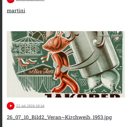
martini
Stadtarchiv Augsburg
play_arrow
22
. Juli 2026 10:16
26_07_10_Bild2_Veran~Kirchweih, 1953.jpg