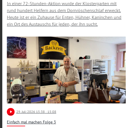
In einer 72-Stunden-Aktion wurde der Klostergarten mit
rund hundert Helfern aus dem Dornröschenschlaf erweckt.
Heute ist er ein Zuhause für Enten, Hühner, Kaninchen und
ein Ort des Austauschs für jeden, der ihn sucht.
play_arrow
29
. Juli 2026 15:38
· 15:08
Einfach mal machen Folge 3