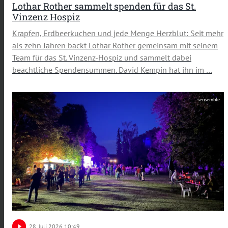
Lothar Rother sammelt spenden für das St.
Vinzenz Hospiz
Krapfen, Erdbeerkuchen und jede Menge Herzblut: Seit mehr
als zehn Jahren backt Lothar Rother gemeinsam mit seinem
Team für das St. Vinzenz-Hospiz und sammelt dabei
beachtliche Spendensummen. David Kempin hat ihn im …
sensemble
play_arrow
28
. Juli 2026 10:49