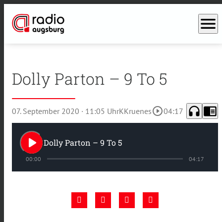
menu
Dolly Parton – 9 To 5
headphones
chrome_reader_mode
play_circle_outline
07. September 2020
· 11:05 Uhr
KKruenes
04:17
play_arrow
Dolly Parton – 9 To 5
00:00
04:17