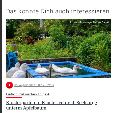
Das könnte Dich auch interessieren
Michaela Grimminger/Thomas Demel
play_arrow
05
. August 2026 10:35
· 19:59
Einfach mal machen Folge 4
Klostergarten in Klosterlechfeld: Seelsorge
unterm Apfelbaum