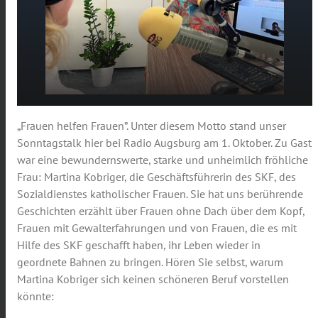
Frauen helfen Frauen: SKF-
„Frauen helfen Frauen”. Unter diesem Motto stand unser
play_arrow
Geschäftsführerin Martina Kobriger im
Sonntagstalk hier bei Radio Augsburg am 1. Oktober. Zu Gast
Sonntagstalk
war eine bewundernswerte, starke und unheimlich fröhliche
00:00
26:33
Frau: Martina Kobriger, die Geschäftsführerin des SKF, des
Sozialdienstes katholischer Frauen. Sie hat uns berührende
Geschichten erzählt über Frauen ohne Dach über dem Kopf,
Frauen mit Gewalterfahrungen und von Frauen, die es mit
Hilfe des SKF geschafft haben, ihr Leben wieder in
geordnete Bahnen zu bringen. Hören Sie selbst, warum
Martina Kobriger sich keinen schöneren Beruf vorstellen
könnte: