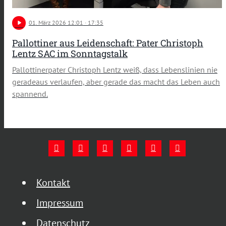
play_arrow
01
. März 2026 12:01
· 17:35
Pallottiner aus Leidenschaft: Pater Christoph
Lentz SAC im Sonntagstalk
Pallottinerpater Christoph Lentz weiß, dass Lebenslinien nie
geradeaus verlaufen, aber gerade das macht das Leben auch
spannend.
Kontakt
Impressum
Datenschutz