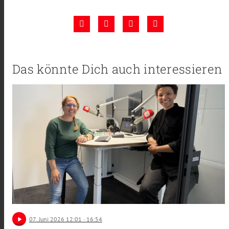
Das könnte Dich auch interessieren
play_arrow
07
. Juni 2026 12:01
· 16:54