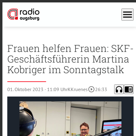
menu
Frauen helfen Frauen: SKF-
Geschäftsführerin Martina
Kobriger im Sonntagstalk
headphones
chrome_reader_mode
play_circle_outline
01. Oktober 2023
· 11:09 Uhr
KKruenes
26:33