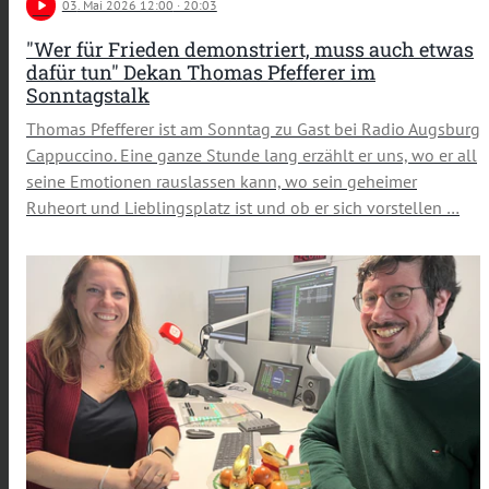
play_arrow
03
. Mai 2026 12:00
· 20:03
"Wer für Frieden demonstriert, muss auch etwas
dafür tun" Dekan Thomas Pfefferer im
Sonntagstalk
Thomas Pfefferer ist am Sonntag zu Gast bei Radio Augsburg
Cappuccino. Eine ganze Stunde lang erzählt er uns, wo er all
seine Emotionen rauslassen kann, wo sein geheimer
Ruheort und Lieblingsplatz ist und ob er sich vorstellen …