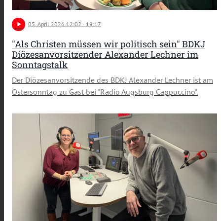
play_arrow
05
. April 2026 12:02
· 19:17
"Als Christen müssen wir politisch sein" BDKJ
Diözesanvorsitzender Alexander Lechner im
Sonntagstalk
Der Diözesanvorsitzende des BDKJ Alexander Lechner ist am
Ostersonntag zu Gast bei "Radio Augsburg Cappuccino".