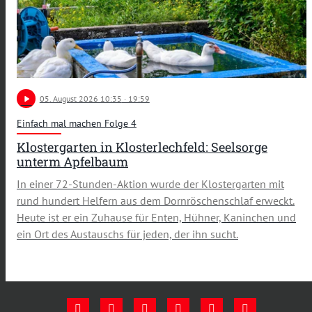
play_arrow
05
. August 2026 10:35
· 19:59
Einfach mal machen Folge 4
Klostergarten in Klosterlechfeld: Seelsorge
unterm Apfelbaum
In einer 72-Stunden-Aktion wurde der Klostergarten mit
rund hundert Helfern aus dem Dornröschenschlaf erweckt.
Heute ist er ein Zuhause für Enten, Hühner, Kaninchen und
ein Ort des Austauschs für jeden, der ihn sucht.