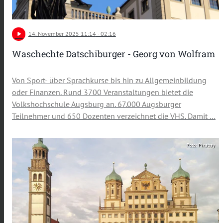
play_arrow
14
. November 2025 11:14
· 02:16
Waschechte Datschiburger - Georg von Wolfram
Von Sport- über Sprachkurse bis hin zu Allgemeinbildung
oder Finanzen. Rund 3700 Veranstaltungen bietet die
Volkshochschule Augsburg an. 67.000 Augsburger
Teilnehmer und 650 Dozenten verzeichnet die VHS. Damit …
Foto: Pixabay