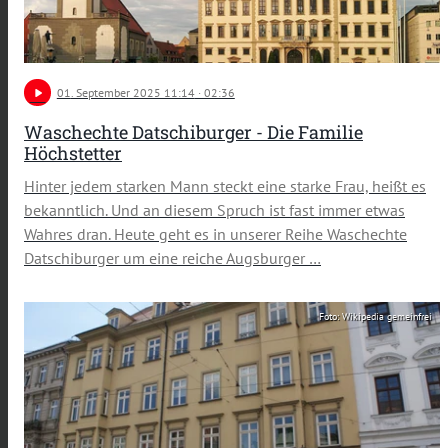
play_arrow
01
. September 2025 11:14
· 02:36
Waschechte Datschiburger - Die Familie
Höchstetter
Hinter jedem starken Mann steckt eine starke Frau, heißt es
bekanntlich. Und an diesem Spruch ist fast immer etwas
Wahres dran. Heute geht es in unserer Reihe Waschechte
Datschiburger um eine reiche Augsburger …
Foto: Wikipedia gemeinfrei