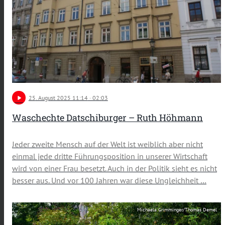
play_arrow
25
. August 2025 11:14
· 02:03
Waschechte Datschiburger – Ruth Höhmann
Jeder zweite Mensch auf der Welt ist weiblich aber nicht
einmal jede dritte Führungsposition in unserer Wirtschaft
wird von einer Frau besetzt. Auch in der Politik sieht es nicht
besser aus. Und vor 100 Jahren war diese Ungleichheit …
Michaela Grimminger/Thomas Demel