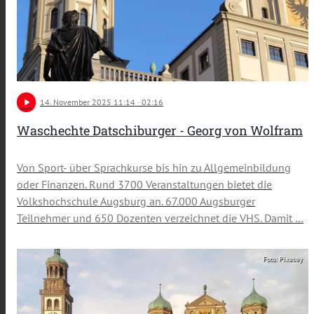
play_arrow
14
. November 2025 11:14
· 02:16
Waschechte Datschiburger - Georg von Wolfram
Von Sport- über Sprachkurse bis hin zu Allgemeinbildung
oder Finanzen. Rund 3700 Veranstaltungen bietet die
Volkshochschule Augsburg an. 67.000 Augsburger
Teilnehmer und 650 Dozenten verzeichnet die VHS. Damit …
Foto: Pixabay