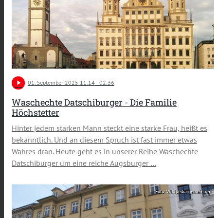
play_arrow
01
. September 2025 11:14
· 02:36
Waschechte Datschiburger - Die Familie
Höchstetter
Hinter jedem starken Mann steckt eine starke Frau, heißt es
bekanntlich. Und an diesem Spruch ist fast immer etwas
Wahres dran. Heute geht es in unserer Reihe Waschechte
Datschiburger um eine reiche Augsburger …
Foto: Wikipedia gemeinfrei