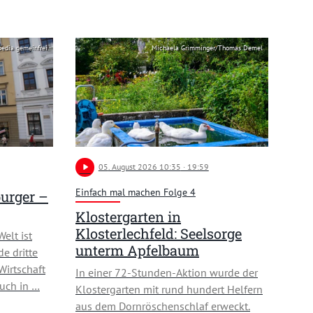
pedia gemeinfrei
Michaela Grimminger/Thomas Demel
play_arrow
05
. August 2026 10:35
· 19:59
Einfach mal machen Folge 4
urger –
Klostergarten in
Klosterlechfeld: Seelsorge
elt ist
unterm Apfelbaum
de dritte
Wirtschaft
In einer 72-Stunden-Aktion wurde der
Auch in …
Klostergarten mit rund hundert Helfern
aus dem Dornröschenschlaf erweckt.