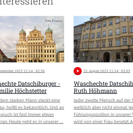
nteressieren
Foto: Pixabay
Foto: Wiki
September 2025 11:14
· 02:36
play_arrow
25
. August 2025 11:14
· 02:03
echte Datschiburger -
Waschechte Datschib
milie Höchstetter
Ruth Höhmann
edem starken Mann steckt eine
Jeder zweite Mensch auf der W
rau, heißt es bekanntlich. Und an
weiblich aber nicht einmal je
pruch ist fast immer etwas
Führungsposition in unserer 
ran. Heute geht es in unserer …
wird von einer Frau besetzt. 