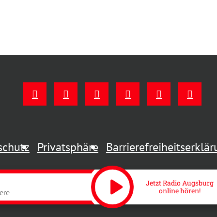
schutz
Privatsphäre
Barrierefreiheitserklä
play_arrow
ere