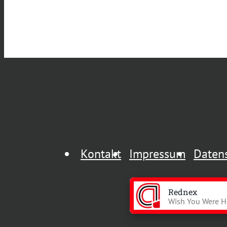
Kontakt
Impressum
Daten
Rednex
Wish You Were H