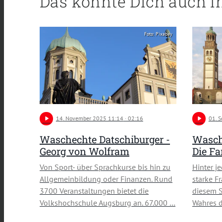
Das könnte Dich auch i
Foto: Pixabay
play_arrow
14
. November 2025 11:14
· 02:16
play_arrow
01
. 
Waschechte Datschiburger -
Wasch
Georg von Wolfram
Die Fa
Von Sport- über Sprachkurse bis hin zu
Hinter j
Allgemeinbildung oder Finanzen. Rund
starke F
3700 Veranstaltungen bietet die
diesem S
Volkshochschule Augsburg an. 67.000 …
Wahres d