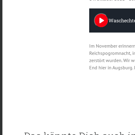
play_arrow
Waschechte
Im November erinnern
Reichspogromnacht, in
zerstört wurden. Wir 
End hier in Augsburg.