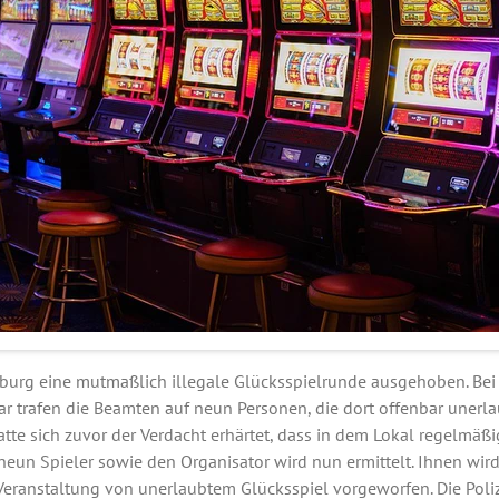
gsburg eine mutmaßlich illegale Glücksspielrunde ausgehoben. Bei
r trafen die Beamten auf neun Personen, die dort offenbar unerla
tte sich zuvor der Verdacht erhärtet, dass in dem Lokal regelmäßi
 neun Spieler sowie den Organisator wird nun ermittelt. Ihnen wir
eranstaltung von unerlaubtem Glücksspiel vorgeworfen. Die Polize