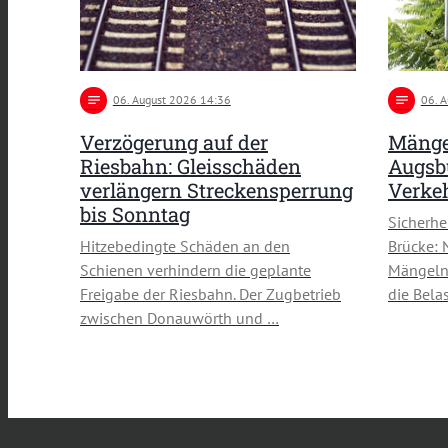
notes
06
. August 2026 14:36
notes
06
. 
Verzögerung auf der
Mänge
Riesbahn: Gleisschäden
Augsbu
verlängern Streckensperrung
Verke
bis Sonntag
Sicherh
Hitzebedingte Schäden an den
Brücke: 
Schienen verhindern die geplante
Mängeln 
Freigabe der Riesbahn. Der Zugbetrieb
die Bela
zwischen Donauwörth und …