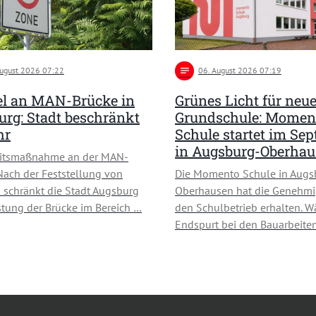
August 2026 07:22
notes
06
. August 2026 07:19
l an MAN-Brücke in
Grünes Licht für neu
rg: Stadt beschränkt
Grundschule: Momen
hr
Schule startet im Se
in Augsburg-Oberha
eitsmaßnahme an der MAN-
Nach der Feststellung von
Die Momento Schule in Augs
schränkt die Stadt Augsburg
Oberhausen hat die Genehmi
stung der Brücke im Bereich …
den Schulbetrieb erhalten. W
Endspurt bei den Bauarbeiten