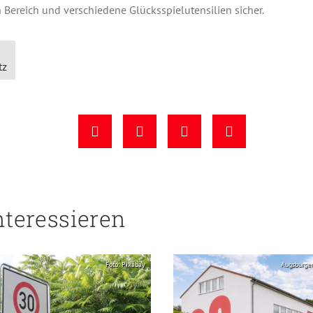
n Bereich und verschiedene Glücksspielutensilien sicher.
tz
nteressieren
Foto: Pixabay
Augsburge