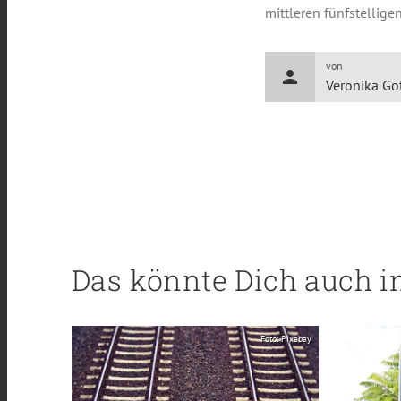
mittleren fünfstellige
von
person
Veronika Gö
Das könnte Dich auch i
Foto: Pixabay