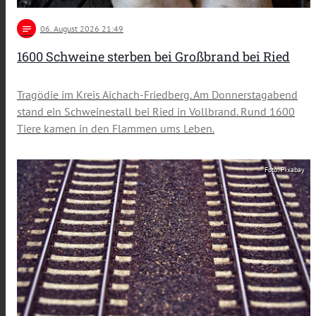
notes
06
. August 2026 21:49
1600 Schweine sterben bei Großbrand bei Ried
Tragödie im Kreis Aichach-Friedberg. Am Donnerstagabend
stand ein Schweinestall bei Ried in Vollbrand. Rund 1600
Tiere kamen in den Flammen ums Leben.
Foto: Pixabay