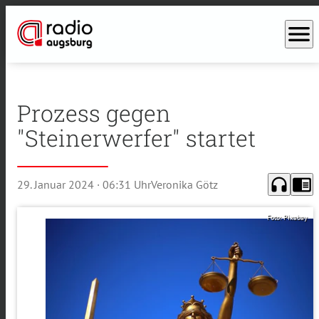
menu
Prozess gegen
"Steinerwerfer" startet
headphones
chrome_reader_mode
29. Januar 2024
· 06:31 Uhr
Veronika Götz
Foto: Pixabay