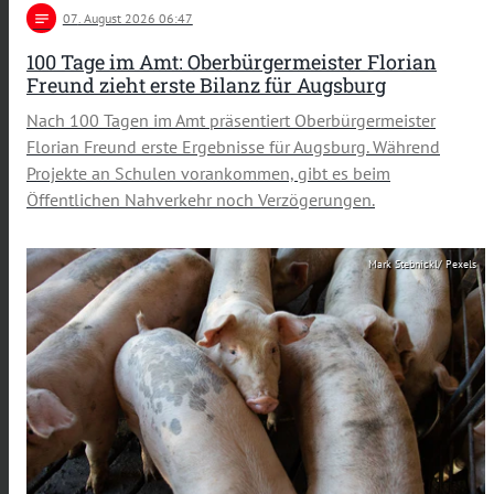
notes
07
. August 2026 06:47
100 Tage im Amt: Oberbürgermeister Florian
Freund zieht erste Bilanz für Augsburg
Nach 100 Tagen im Amt präsentiert Oberbürgermeister
Florian Freund erste Ergebnisse für Augsburg. Während
Projekte an Schulen vorankommen, gibt es beim
Öffentlichen Nahverkehr noch Verzögerungen.
Mark Stebnickl/ Pexels