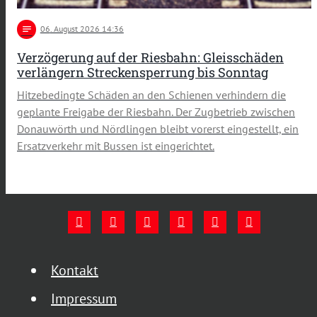
notes
06
. August 2026 14:36
Verzögerung auf der Riesbahn: Gleisschäden
verlängern Streckensperrung bis Sonntag
Hitzebedingte Schäden an den Schienen verhindern die
geplante Freigabe der Riesbahn. Der Zugbetrieb zwischen
Donauwörth und Nördlingen bleibt vorerst eingestellt, ein
Ersatzverkehr mit Bussen ist eingerichtet.
Kontakt
Impressum