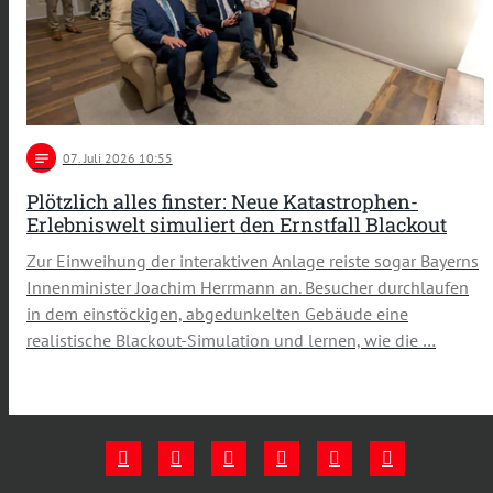
notes
07
. Juli 2026 10:55
Plötzlich alles finster: Neue Katastrophen-
Erlebniswelt simuliert den Ernstfall Blackout
Zur Einweihung der interaktiven Anlage reiste sogar Bayerns
Innenminister Joachim Herrmann an. Besucher durchlaufen
in dem einstöckigen, abgedunkelten Gebäude eine
realistische Blackout-Simulation und lernen, wie die …