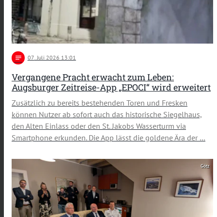
notes
07
. Juli 2026 13:01
Vergangene Pracht erwacht zum Leben:
Augsburger Zeitreise-App „EPOCI“ wird erweitert
Zusätzlich zu bereits bestehenden Toren und Fresken
können Nutzer ab sofort auch das historische Siegelhaus,
den Alten Einlass oder den St. Jakobs Wasserturm via
Smartphone erkunden. Die App lässt die goldene Ära der …
Götz