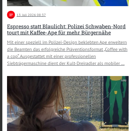
notes
13
. Juli 2026 08:37
Espresso statt Blaulicht: Polizei Schwaben-Nord
tourt mit Kaffee-Ape für mehr Bürgernähe
Mit einer speziell im Polizei-Design beklebten Ape erweitern
die Beamten das erfolgreiche Präventionsformat „Coffee with
a cop“. Ausgestattet mit einer professionellen
Siebträgermaschine dient der Kult-Dreiradler als mobiler …
Götz