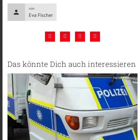
von
person
Eva Fischer
Das könnte Dich auch interessieren
Polizei Augsburg