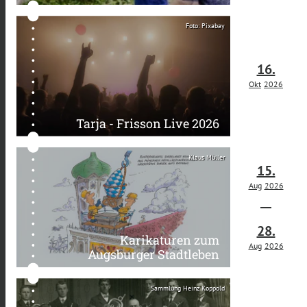
Foto: Pixabay
16.
Okt
2026
Tarja - Frisson Live 2026
Klaus Müller
15.
Aug
2026
28.
Karikaturen zum
Aug
2026
Augsburger Stadtleben
Sammlung Heinz Koppold