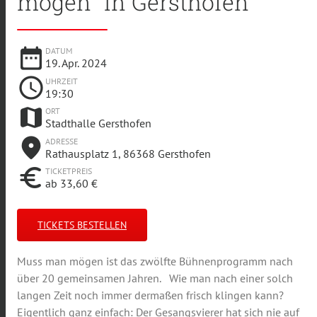
mögen" in Gersthofen
date_range
DATUM
19. Apr. 2024
schedule
UHRZEIT
19:30
map
ORT
Stadthalle Gersthofen
place
ADRESSE
Rathausplatz 1, 86368 Gersthofen
euro
TICKETPREIS
ab 33,60 €
TICKETS BESTELLEN
Muss man mögen ist das zwölfte Bühnenprogramm nach
über 20 gemeinsamen Jahren. Wie man nach einer solch
langen Zeit noch immer dermaßen frisch klingen kann?
Eigentlich ganz einfach: Der Gesangsvierer hat sich nie auf