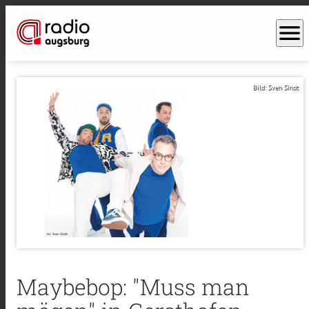
menu
Bild: Sven Sindt
Maybebop: "Muss man