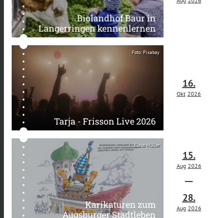
Aug
2026
Biolandhof Baur in
Langerringen kennenlernen
Foto: Pixabay
16.
Okt
2026
Tarja - Frisson Live 2026
Klaus Müller
15.
Aug
2026
28.
Karikaturen zum
Aug
2026
Augsburger Stadtleben