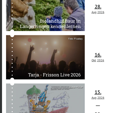
28.
Aug
2026
Biolandhof Baur in
Langerringen kennenlernen
Foto: Pixabay
16.
Okt
2026
Tarja - Frisson Live 2026
Klaus Müller
15.
Aug
2026