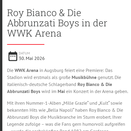
Roy Bianco & Die
Abbrunzati Boys in der
WWK Arena
date_range
DATUM
30. Mai 2026
Die
WWK Arena
in Augsburg feiert eine Premiere: Das
Stadion wird erstmals als große
Musikbühne
genutzt. Die
italienisch-deutsche Schlagerband
Roy Bianco & Die
Abbrunzati Boys
wird im
Mai
ein Konzert in der Arena geben.
Mit ihren Nummer-1-Alben „Mille Grazie“ und „Kult“ sowie
bekannten Hits wie „Bella Napoli“ haben Roy Bianco & Die
Abbrunzati Boys die Musikbranche im Sturm erobert. Ihrer
Legende zufolge – was die Fans gern humorvoll aufgreifen
– wurde die sechsköpfige Band 1982 am Gardasee