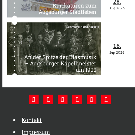
28.
Karikaturen zum
Aug
2026
Augsburger Stadtleben
Sammlung Heinz Koppold
16.
Sep
2026
An der Spitze der Blasmusik
– Augsburger Kapellmeister
um 1900
Kontakt
Impressum