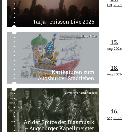
Okt
2026
Tarja - Frisson Live 2026
Klaus Müller
15.
Aug
2026
28.
Karikaturen zum
Aug
2026
Augsburger Stadtleben
Sammlung Heinz Koppold
16.
Sep
2026
An der Spitze der Blasmusik
– Augsburger Kapellmeister