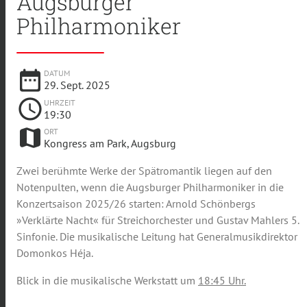
Augsburger
Philharmoniker
date_range
DATUM
29. Sept. 2025
schedule
UHRZEIT
19:30
map
ORT
Kongress am Park, Augsburg
Zwei berühmte Werke der Spätromantik liegen auf den
Notenpulten, wenn die Augsburger Philharmoniker in die
Konzertsaison 2025/26 starten: Arnold Schönbergs
»Verklärte Nacht« für Streichorchester und Gustav Mahlers 5.
Sinfonie. Die musikalische Leitung hat Generalmusikdirektor
Domonkos Héja.
Blick in die musikalische Werkstatt um
18:45 Uhr.