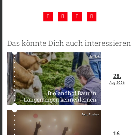
Das könnte Dich auch interessieren
StMELF
28.
Aug
2026
Biolandhof Baur in
Langerringen kennenlernen
Foto: Pixabay
16.