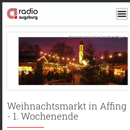
menu
Bild: Weihnachtsmarkt im Schloßhof Affing e.V.
Weihnachtsmarkt in Affing
- 1. Wochenende