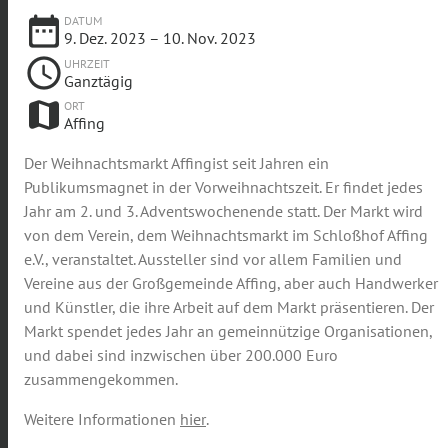
date_range
DATUM
9. Dez. 2023
– 10. Nov. 2023
schedule
UHRZEIT
Ganztägig
map
ORT
Affing
Der Weihnachtsmarkt Affingist seit Jahren ein
Publikumsmagnet in der Vorweihnachtszeit. Er findet jedes
Jahr am 2. und 3. Adventswochenende statt. Der Markt wird
von dem Verein, dem Weihnachtsmarkt im Schloßhof Affing
e.V., veranstaltet. Aussteller sind vor allem Familien und
Vereine aus der Großgemeinde Affing, aber auch Handwerker
und Künstler, die ihre Arbeit auf dem Markt präsentieren. Der
Markt spendet jedes Jahr an gemeinnützige Organisationen,
und dabei sind inzwischen über 200.000 Euro
zusammengekommen.
Weitere Informationen
hier
.