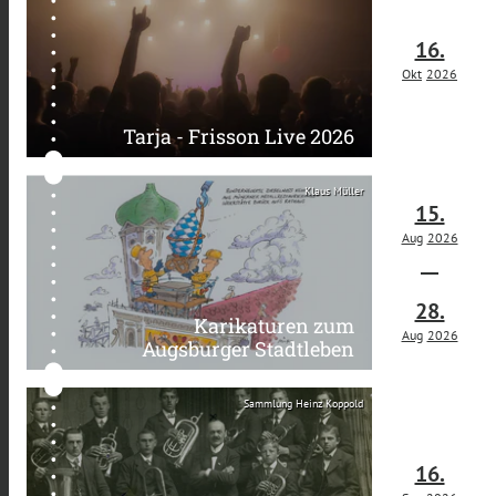
16.
Okt
2026
Tarja - Frisson Live 2026
Klaus Müller
15.
Aug
2026
28.
Karikaturen zum
Aug
2026
Augsburger Stadtleben
Sammlung Heinz Koppold
16.