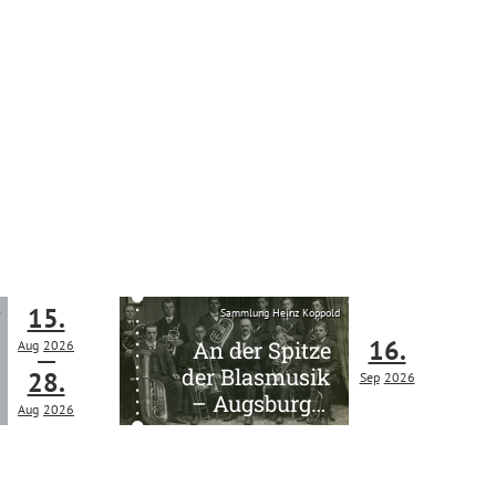
15.
Sammlung Heinz Koppold
16.
An der Spitze
Aug
2026
der Blasmusik
28.
Sep
2026
– Augsburger
Aug
2026
Kapellmeister
um 1900