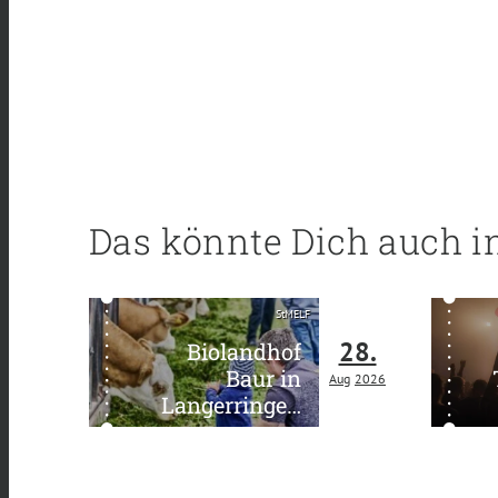
Das könnte Dich auch i
StMELF
28.
Biolandhof
Baur in
Aug
2026
Langerringen
kennenlernen