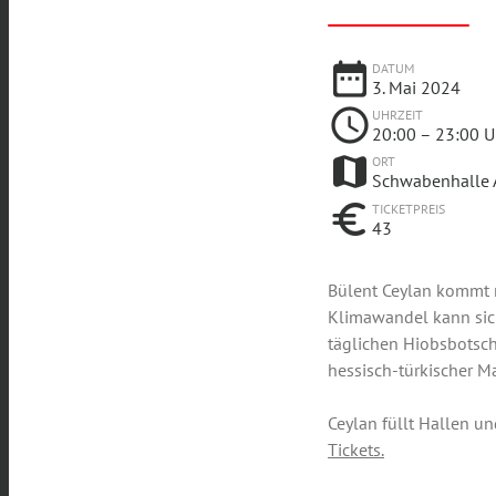
date_range
DATUM
3. Mai 2024
schedule
UHRZEIT
20:00
– 23:00 U
map
ORT
Schwabenhalle 
euro
TICKETPREIS
43
Bülent Ceylan kommt n
Klimawandel kann sich
täglichen Hiobsbotsch
hessisch-türkischer Ma
Ceylan füllt Hallen u
Tickets.