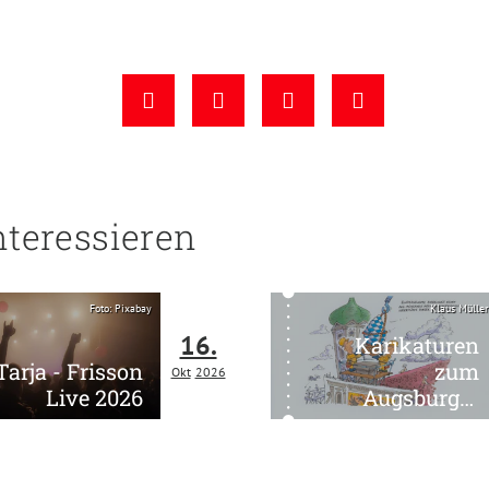
nteressieren
Foto: Pixabay
Klaus Müller
16.
Karikaturen
Tarja - Frisson
zum
Okt
2026
Live 2026
Augsburger
Stadtleben