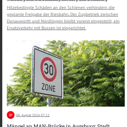
Hitzebedingte Schäden an den Schienen verhindern die
geplante Freigabe der Riesbahn. Der Zugbetrieb zwischen
Donauwörth und Nördlingen bleibt vorerst eingestellt, ein
Ersatzverkehr mit Bussen ist eingerichtet.
Foto: Pixabay
notes
06
. August 2026 07:22
Mängel an MAN-Brücke in Augsburg: Stadt