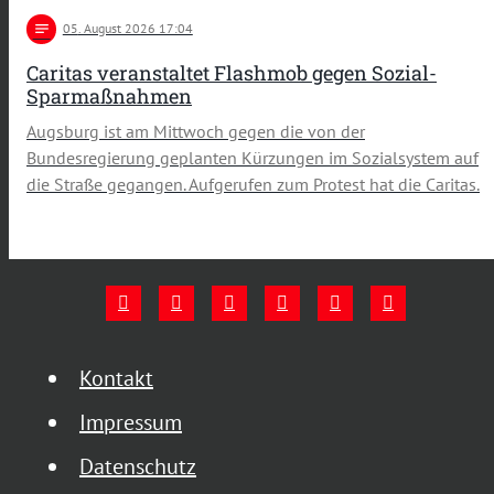
notes
05
. August 2026 17:04
Caritas veranstaltet Flashmob gegen Sozial-
Sparmaßnahmen
Augsburg ist am Mittwoch gegen die von der
Bundesregierung geplanten Kürzungen im Sozialsystem auf
die Straße gegangen. Aufgerufen zum Protest hat die Caritas.
Kontakt
Impressum
Datenschutz