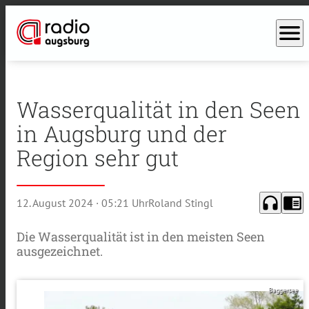
menu
Wasserqualität in den Seen
in Augsburg und der
Region sehr gut
headphones
chrome_reader_mode
12. August 2024
· 05:21 Uhr
Roland Stingl
Die Wasserqualität ist in den meisten Seen
ausgezeichnet.
Baggersee