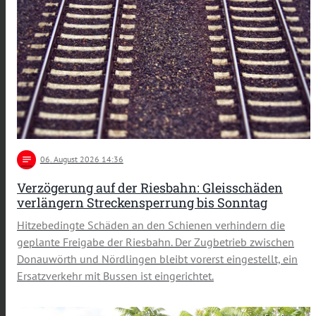
notes
06
. August 2026 14:36
Verzögerung auf der Riesbahn: Gleisschäden
verlängern Streckensperrung bis Sonntag
Hitzebedingte Schäden an den Schienen verhindern die
geplante Freigabe der Riesbahn. Der Zugbetrieb zwischen
Donauwörth und Nördlingen bleibt vorerst eingestellt, ein
Ersatzverkehr mit Bussen ist eingerichtet.