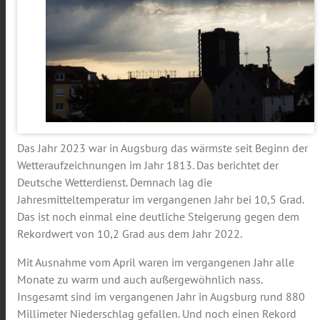
Das Jahr 2023 war in Augsburg das wärmste seit Beginn der
Wetteraufzeichnungen im Jahr 1813. Das berichtet der
Deutsche Wetterdienst. Demnach lag die
Jahresmitteltemperatur im vergangenen Jahr bei 10,5 Grad.
Das ist noch einmal eine deutliche Steigerung gegen dem
Rekordwert von 10,2 Grad aus dem Jahr 2022.
Mit Ausnahme vom April waren im vergangenen Jahr alle
Monate zu warm und auch außergewöhnlich nass.
Insgesamt sind im vergangenen Jahr in Augsburg rund 880
Millimeter Niederschlag gefallen. Und noch einen Rekord