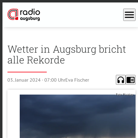
menu
Wetter in Augsburg bricht
alle Rekorde
headphones
chrome_reader_mode
03. Januar 2024
· 07:00 Uhr
Eva Fischer
Foto: Pixabay