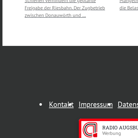
Schienen verhindern die geplante
Mängeln 
Freigabe der Riesbahn. Der Zugbetrieb
die Bela
zwischen Donauwörth und …
Kontakt
Impressum
Daten
RADIO AUGSB
Werbung