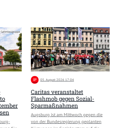
r Lehmbaugruppe
notes
05
. August 2026 17:04
e
Caritas veranstaltet
to
Flashmob gegen Sozial-
ptember
Sparmaßnahmen
usen
Augsburg ist am Mittwoch gegen die
burg-
von der Bundesregierung geplanten