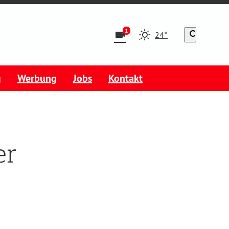
1
videocam
search
24°
g
Werbung
Jobs
Kontakt
er