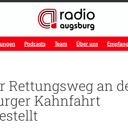
tungen
Podcasts
Team
Über uns
Empfan
r Rettungsweg an d
rger Kahnfahrt
estellt