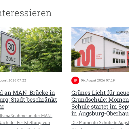
nteressieren
Foto: Pixabay
Augsburge
August 2026 07:22
notes
06
. August 2026 07:19
l an MAN-Brücke in
Grünes Licht für neu
rg: Stadt beschränkt
Grundschule: Momen
hr
Schule startet im Se
in Augsburg-Oberha
eitsmaßnahme an der MAN-
Nach der Feststellung von
Die Momento Schule in Augs