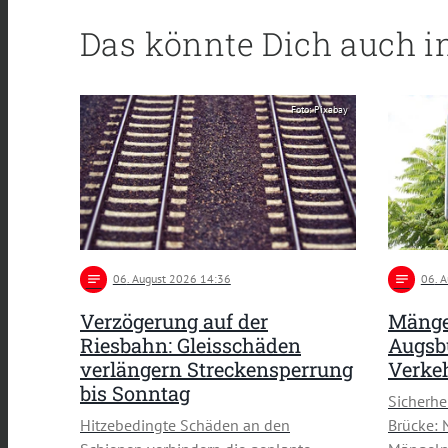
Das könnte Dich auch i
Foto: Pixabay
notes
06
. August 2026 14:36
notes
06
. 
Verzögerung auf der
Mänge
Riesbahn: Gleisschäden
Augsbu
verlängern Streckensperrung
Verke
bis Sonntag
Sicherh
Hitzebedingte Schäden an den
Brücke: 