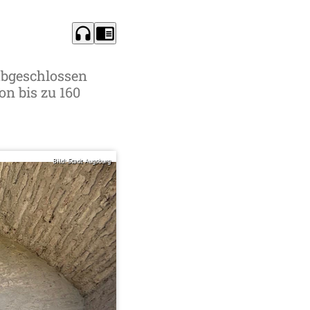
headphones
chrome_reader_mode
abgeschlossen
on bis zu 160
Bild: Stadt Augsburg