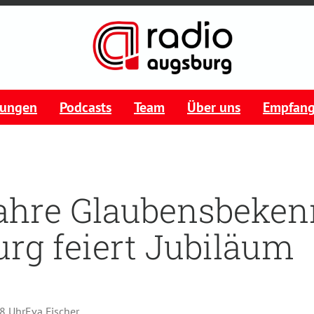
tungen
Podcasts
Team
Über uns
Empfan
ahre Glaubensbekenn
rg feiert Jubiläum
58 Uhr
Eva Fischer