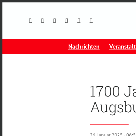
Nachrichten
Veranstal
1700 J
Augsbu
26. Januar 2025
· 06: