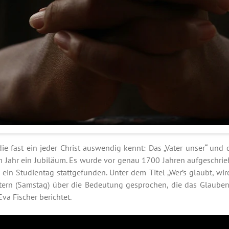
die fast ein jeder Christ auswendig kennt: Das „Vater unser“ und
sem Jahr ein Jubiläum. Es wurde vor genau 1700 Jahren aufgeschri
ein Studientag stattgefunden. Unter dem Titel „Wer’s glaubt, wir
ern (Samstag) über die Bedeutung gesprochen, die das Glaube
Eva Fischer berichtet.