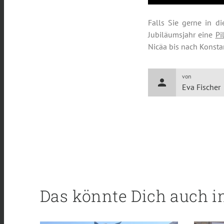
Falls Sie gerne in d
Jubiläumsjahr eine
Pi
Nicäa bis nach Konsta
von
person
Eva Fischer
Das könnte Dich auch i