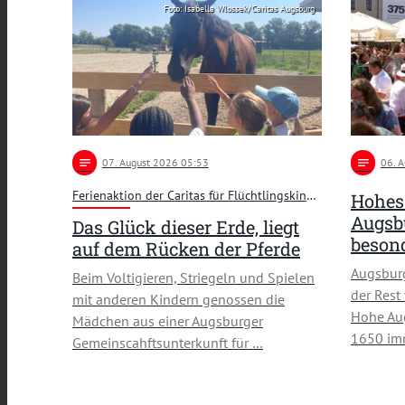
Foto: Isabella Wlossek/Caritas Augsburg
notes
07
. August 2026 05:53
notes
06
. 
Ferienaktion der Caritas für Flüchtlingskinder
Hohes 
Augsbu
Das Glück dieser Erde, liegt
besond
auf dem Rücken der Pferde
Augsburg
Beim Voltigieren, Striegeln und Spielen
der Rest
mit anderen Kindern genossen die
Hohe Aug
Mädchen aus einer Augsburger
1650 imm
Gemeinscahftsunterkunft für …