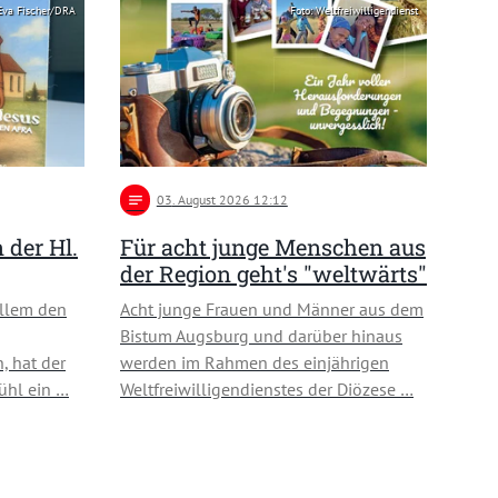
 Eva Fischer/DRA
Foto: Weltfreiwilligendienst
notes
03
. August 2026 12:12
der Hl.
Für acht junge Menschen aus
der Region geht's "weltwärts"
llem den
Acht junge Frauen und Männer aus dem
Bistum Augsburg und darüber hinaus
, hat der
werden im Rahmen des einjährigen
rühl ein …
Weltfreiwilligendienstes der Diözese …