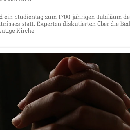
d ein Studientag zum 1700-jährigen Jubiläum de
nisses statt. Experten diskutierten über die Be
eutige Kirche.