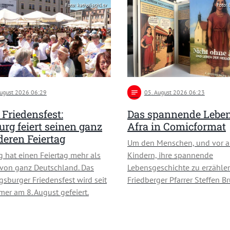
Foto: katholisch1.tv
Foto:
August 2026 06:29
notes
05
. August 2026 06:23
Friedensfest:
Das spannende Leben 
rg feiert seinen ganz
Afra in Comicformat
eren Feiertag
Um den Menschen, und vor a
 hat einen Feiertag mehr als
Kindern, ihre spannende
 von ganz Deutschland. Das
Lebensgeschichte zu erzählen
sburger Friedensfest wird seit
Friedberger Pfarrer Steffen B
er am 8. August gefeiert.