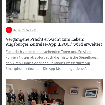
notes
07
. Juli 2026 13:01
Vergangene Pracht erwacht zum Leben:
Augsburger Zeitreise-App „EPOCI“ wird erweitert
Zusätzlich zu bereits bestehenden Toren und Fresken
können Nutzer ab sofort auch das historische Siegelhaus,
den Alten Einlass oder den St. Jakobs Wasserturm via
Smartphone erkunden. Die App lässt die goldene Ära der …
Götz