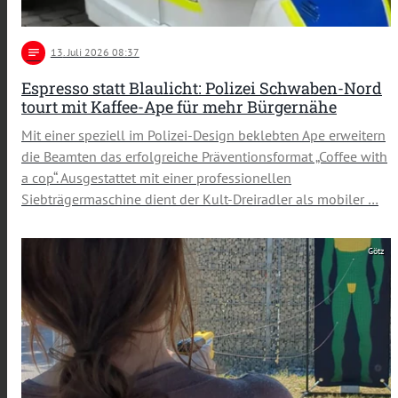
notes
13
. Juli 2026 08:37
Espresso statt Blaulicht: Polizei Schwaben-Nord
tourt mit Kaffee-Ape für mehr Bürgernähe
Mit einer speziell im Polizei-Design beklebten Ape erweitern
die Beamten das erfolgreiche Präventionsformat „Coffee with
a cop“. Ausgestattet mit einer professionellen
Siebträgermaschine dient der Kult-Dreiradler als mobiler …
Götz