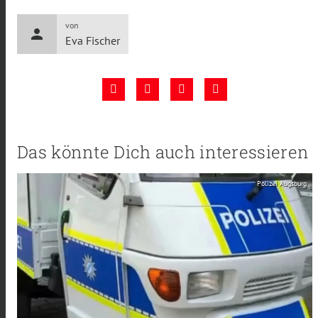
von
person
Eva Fischer
Das könnte Dich auch interessieren
Polizei Augsburg