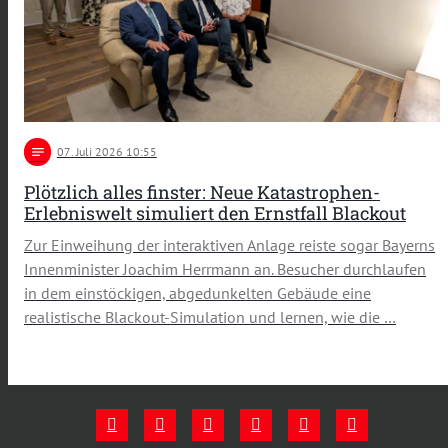
notes
07
. Juli 2026 10:55
Plötzlich alles finster: Neue Katastrophen-
Erlebniswelt simuliert den Ernstfall Blackout
Zur Einweihung der interaktiven Anlage reiste sogar Bayerns
Innenminister Joachim Herrmann an. Besucher durchlaufen
in dem einstöckigen, abgedunkelten Gebäude eine
realistische Blackout-Simulation und lernen, wie die …