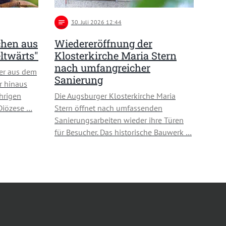
notes
30
. Juli 2026 12:44
chen aus
Wiedereröffnung der
ltwärts"
Klosterkirche Maria Stern
nach umfangreicher
er aus dem
Sanierung
r hinaus
hrigen
Die Augsburger Klosterkirche Maria
 Diözese …
Stern öffnet nach umfassenden
Sanierungsarbeiten wieder ihre Türen
für Besucher. Das historische Bauwerk …