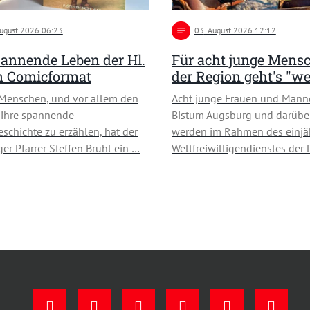
August 2026 06:23
notes
03
. August 2026 12:12
annende Leben der Hl.
Für acht junge Mens
in Comicformat
der Region geht's "we
Menschen, und vor allem den
Acht junge Frauen und Männ
 ihre spannende
Bistum Augsburg und darübe
schichte zu erzählen, hat der
werden im Rahmen des einjä
ger Pfarrer Steffen Brühl ein …
Weltfreiwilligendienstes der