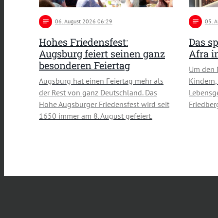
notes
06
. August 2026 06:29
notes
05
. 
Hohes Friedensfest:
Das sp
Augsburg feiert seinen ganz
Afra 
besonderen Feiertag
Um den 
Augsburg hat einen Feiertag mehr als
Kindern,
der Rest von ganz Deutschland. Das
Lebensge
Hohe Augsburger Friedensfest wird seit
Friedber
1650 immer am 8. August gefeiert.