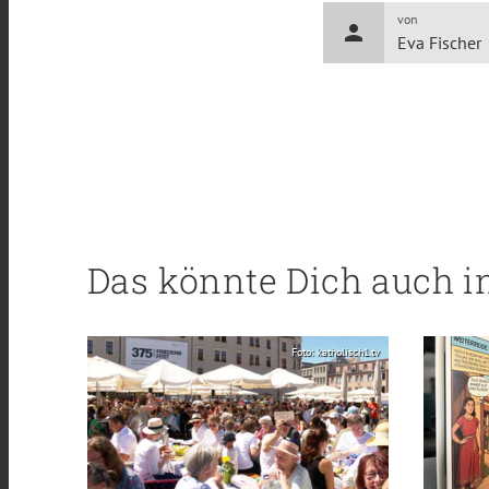
von
person
Eva Fischer
Das könnte Dich auch i
Foto: katholisch1.tv