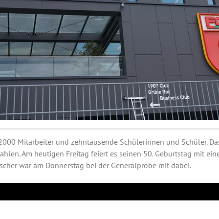
2000 Mitarbeiter und zehntausende Schülerinnen und Schüler. Das
hlen. Am heutigen Freitag feiert es seinen 50. Geburtstag mit ei
scher war am Donnerstag bei der Generalprobe mit dabei.