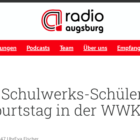
tungen
Podcasts
Team
Über uns
Empfan
 Schulwerks-Schüler
burtstag in der WW
:47 Uhr
Eva Fischer