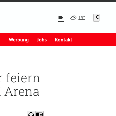
videocam
search
19°
g
Werbung
Jobs
Kontakt
 feiern
K Arena
headphones
chrome_reader_mode