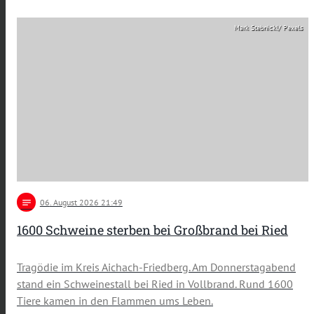
Mark Stebnickl/ Pexels
notes
06
. August 2026 21:49
1600 Schweine sterben bei Großbrand bei Ried
Tragödie im Kreis Aichach-Friedberg. Am Donnerstagabend
stand ein Schweinestall bei Ried in Vollbrand. Rund 1600
Tiere kamen in den Flammen ums Leben.