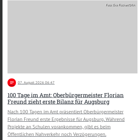
Foto: Eva Fischer/DRA
notes
07
. August 2026 06:47
100 Tage im Amt: Oberbürgermeister Florian
Freund zieht erste Bilanz für Augsburg
Nach 100 Tagen im Amt präsentiert Oberbürgermeister
Florian Freund erste Ergebnisse für Augsburg. Während
Projekte an Schulen vorankommen, gibt es beim
Öffentlichen Nahverkehr noch Verzögerungen.