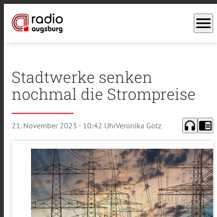
menu
Stadtwerke senken
nochmal die Strompreise
headphones
chrome_reader_mode
21. November 2023
· 10:42 Uhr
Veronika Götz