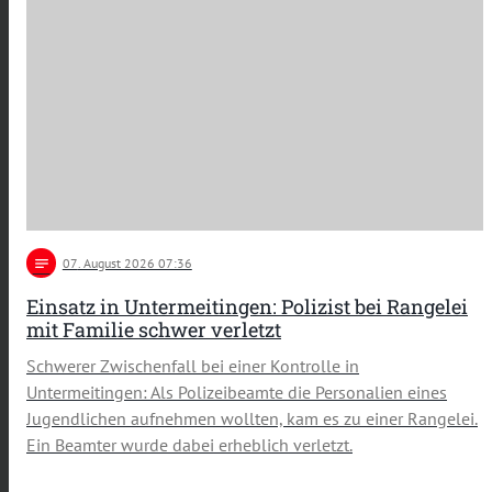
notes
07
. August 2026 07:36
Einsatz in Untermeitingen: Polizist bei Rangelei
mit Familie schwer verletzt
Schwerer Zwischenfall bei einer Kontrolle in
Untermeitingen: Als Polizeibeamte die Personalien eines
Jugendlichen aufnehmen wollten, kam es zu einer Rangelei.
Ein Beamter wurde dabei erheblich verletzt.