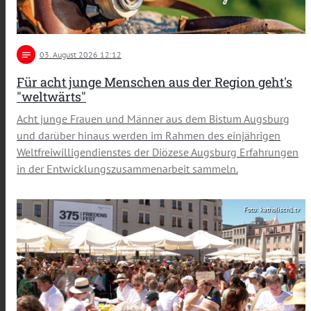
notes
03
. August 2026 12:12
Für acht junge Menschen aus der Region geht's
"weltwärts"
Acht junge Frauen und Männer aus dem Bistum Augsburg
und darüber hinaus werden im Rahmen des einjährigen
Weltfreiwilligendienstes der Diözese Augsburg Erfahrungen
in der Entwicklungszusammenarbeit sammeln.
Foto: katholisch1.tv