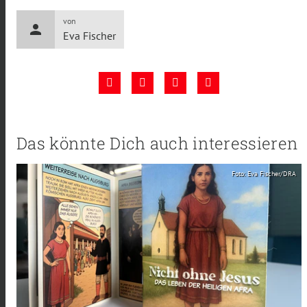
von
person
Eva Fischer
Das könnte Dich auch interessieren
Foto: Eva Fischer/DRA