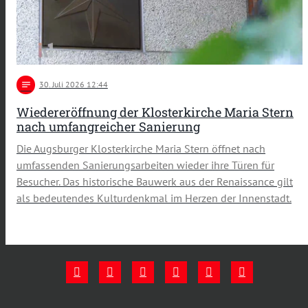
notes
30
. Juli 2026 12:44
Wiedereröffnung der Klosterkirche Maria Stern
nach umfangreicher Sanierung
Die Augsburger Klosterkirche Maria Stern öffnet nach
umfassenden Sanierungsarbeiten wieder ihre Türen für
Besucher. Das historische Bauwerk aus der Renaissance gilt
als bedeutendes Kulturdenkmal im Herzen der Innenstadt.