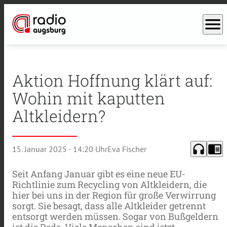
menu
Aktion Hoffnung klärt auf:
Wohin mit kaputten
Altkleidern?
headphones
chrome_reader_mode
15. Januar 2025
· 14:20 Uhr
Eva Fischer
Seit Anfang Januar gibt es eine neue EU-
Richtlinie zum Recycling von Altkleidern, die
hier bei uns in der Region für große Verwirrung
sorgt. Sie besagt, dass alle Altkleider getrennt
entsorgt werden müssen. Sogar von Bußgeldern
ist die Rede. Viele Menschen sind jetzt