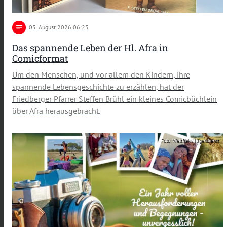
notes
05
. August 2026 06:23
Das spannende Leben der Hl. Afra in
Comicformat
Um den Menschen, und vor allem den Kindern, ihre
spannende Lebensgeschichte zu erzählen, hat der
Friedberger Pfarrer Steffen Brühl ein kleines Comicbüchlein
über Afra herausgebracht.
Foto: Weltfreiwilligendienst