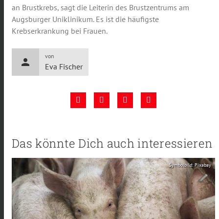
an Brustkrebs, sagt die Leiterin des Brustzentrums am
Augsburger Uniklinikum. Es ist die häufigste
Krebserkrankung bei Frauen.
von
person
Eva Fischer
Das könnte Dich auch interessieren
Symbolbild: Pixabay