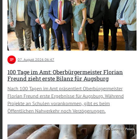
notes
07
. August 2026 06:47
100 Tage im Amt: Oberbürgermeister Florian
Freund zieht erste Bilanz für Augsburg
Nach 100 Tagen im Amt präsentiert Oberbürgermeister
Florian Freund erste Ergebnisse für Augsburg. Während
Projekte an Schulen vorankommen, gibt es beim
Öffentlichen Nahverkehr noch Verzögerungen.
Mark Stebnickl/ Pexels