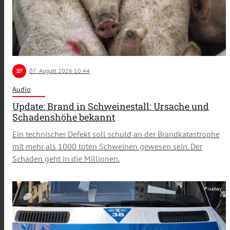
notes
07
. August 2026 10:44
Audio
Update: Brand in Schweinestall: Ursache und
Schadenshöhe bekannt
Ein technischer Defekt soll schuld an der Brandkatastrophe
mit mehr als 1000 toten Schweinen gewesen sein. Der
Schaden geht in die Millionen.
Pixabay