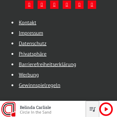
Kontakt
Impressum
Datenschutz
Privatsphäre
Barrierefreiheitserklärung
Werbung
Gewinnspielregeln
Belinda Carlisle
queue_music
play_arrow
Circle In the Sand