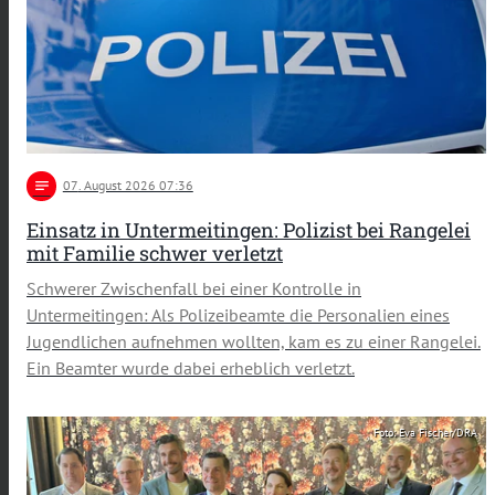
notes
07
. August 2026 07:36
Einsatz in Untermeitingen: Polizist bei Rangelei
mit Familie schwer verletzt
Schwerer Zwischenfall bei einer Kontrolle in
Untermeitingen: Als Polizeibeamte die Personalien eines
Jugendlichen aufnehmen wollten, kam es zu einer Rangelei.
Ein Beamter wurde dabei erheblich verletzt.
Foto: Eva Fischer/DRA