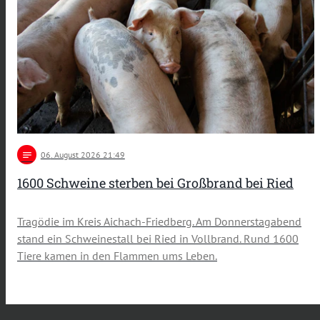
notes
06
. August 2026 21:49
1600 Schweine sterben bei Großbrand bei Ried
Tragödie im Kreis Aichach-Friedberg. Am Donnerstagabend
stand ein Schweinestall bei Ried in Vollbrand. Rund 1600
Tiere kamen in den Flammen ums Leben.