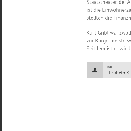
Staatstheater, der
ist die Einwohnerz
stellten die Finanz
Kurt Gribl war zwöl
zur Bürgermeisterw
Seitdem ist er wieder
von
person
Elisabeth K