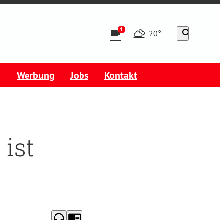
1
videocam
search
20°
g
Werbung
Jobs
Kontakt
 ist
headphones
chrome_reader_mode