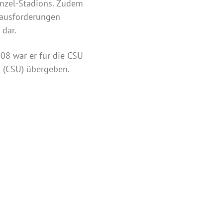
enzel-Stadions. Zudem
rausforderungen
 dar.
008 war er für die CSU
r (CSU) übergeben.