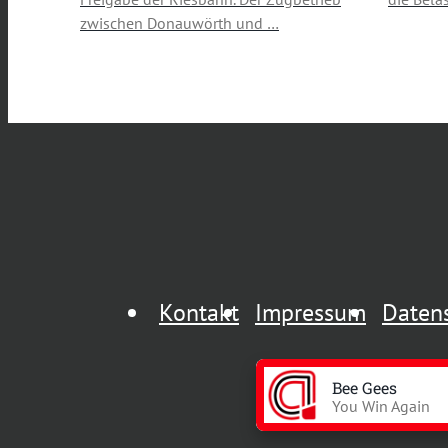
zwischen Donauwörth und …
Kontakt
Impressum
Daten
Bee Gees
You Win Again