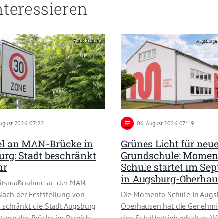
nteressieren
Foto: Pixabay
Augsburge
August 2026 07:22
notes
06
. August 2026 07:19
l an MAN-Brücke in
Grünes Licht für neu
rg: Stadt beschränkt
Grundschule: Momen
hr
Schule startet im Se
in Augsburg-Oberha
eitsmaßnahme an der MAN-
Nach der Feststellung von
Die Momento Schule in Augs
schränkt die Stadt Augsburg
Oberhausen hat die Genehmi
stung der Brücke im Bereich …
den Schulbetrieb erhalten. W