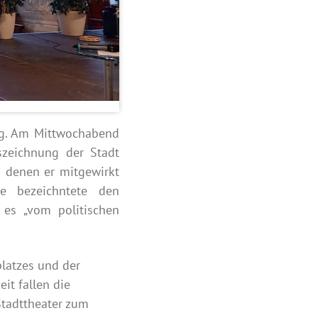
urg. Am Mittwochabend
szeichnung der Stadt
n denen er mitgewirkt
le bezeichntete den
r es „vom politischen
latzes und der
it fallen die
tadttheater zum