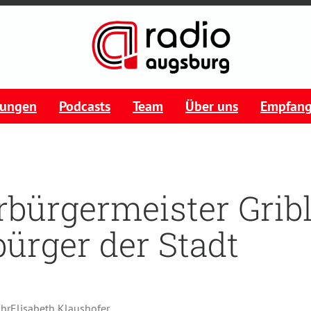
tungen
Podcasts
Team
Über uns
Empfan
rbürgermeister Gribl
ürger der Stadt
Uhr
Elisabeth Klaushofer