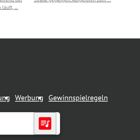
 läuft, …
rung
Werbung
Gewinnspielregeln
queue_music