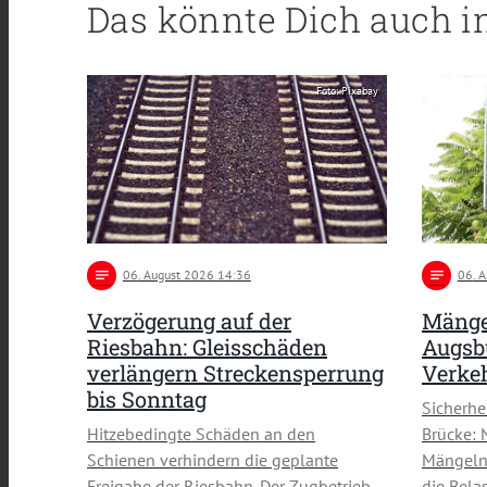
Das könnte Dich auch i
Foto: Pixabay
notes
06
. August 2026 14:36
notes
06
. 
Verzögerung auf der
Mänge
Riesbahn: Gleisschäden
Augsbu
verlängern Streckensperrung
Verke
bis Sonntag
Sicherh
Hitzebedingte Schäden an den
Brücke: 
Schienen verhindern die geplante
Mängeln 
Freigabe der Riesbahn. Der Zugbetrieb
die Bela