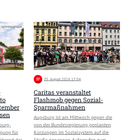
r Lehmbaugruppe
notes
05
. August 2026 17:04
e
Caritas veranstaltet
to
Flashmob gegen Sozial-
ptember
Sparmaßnahmen
usen
Augsburg ist am Mittwoch gegen die
burg-
von der Bundesregierung geplanten
gung für
Kürzungen im Sozialsystem auf die
ährend der
Straße gegangen. Aufgerufen zum …