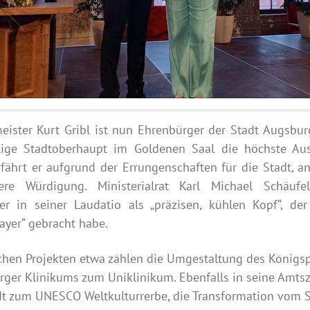
eister Kurt Gribl ist nun Ehrenbürger der Stadt Augsb
lige Stadtoberhaupt im Goldenen Saal die höchste Au
fährt er aufgrund der Errungenschaften für die Stadt, a
ere Würdigung. Ministerialrat Karl Michael Schäufe
er in seiner Laudatio als „präzisen, kühlen Kopf“, de
ayer“ gebracht habe.
ichen Projekten etwa zählen die Umgestaltung des Königsp
ger Klinikums zum Uniklinikum. Ebenfalls in seine Amtsze
t zum UNESCO Weltkulturrerbe, die Transformation vom S