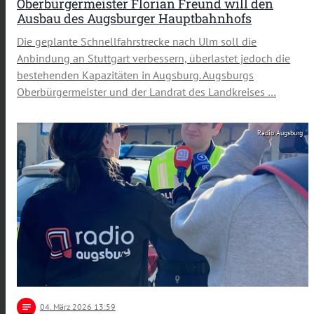
Oberbürgermeister Florian Freund will den
Ausbau des Augsburger Hauptbahnhofs
Die geplante Schnellfahrstrecke nach Ulm soll die
Anbindung an Stuttgart verbessern, überlastet jedoch die
bestehenden Kapazitäten in Augsburg. Augsburgs
Oberbürgermeister und der Landrat des Landkreises …
Radio Augsburg
notes
04
. März 2026 13:59