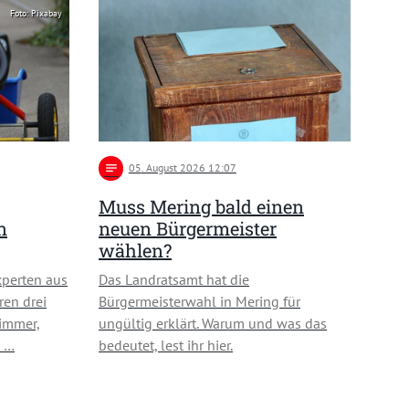
Foto: Pixabay
notes
05
. August 2026 12:07
Muss Mering bald einen
n
neuen Bürgermeister
wählen?
perten aus
Das Landratsamt hat die
ren drei
Bürgermeisterwahl in Mering für
zimmer,
ungültig erklärt. Warum und was das
n …
bedeutet, lest ihr hier.