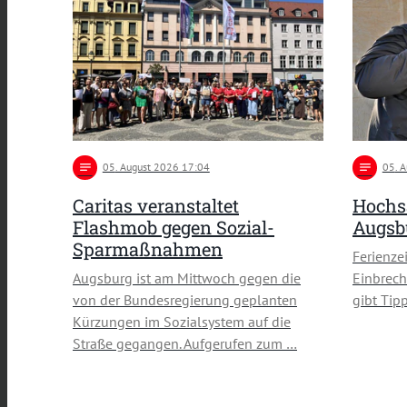
notes
05
. August 2026 17:04
notes
05
. 
Caritas veranstaltet
Hochsa
Flashmob gegen Sozial-
Augsb
Sparmaßnahmen
Ferienzei
Augsburg ist am Mittwoch gegen die
Einbrech
von der Bundesregierung geplanten
gibt Tip
Kürzungen im Sozialsystem auf die
Straße gegangen. Aufgerufen zum …