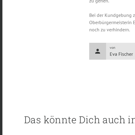
zu gehen.
Bei der Kundgebung z
Oberbürgermeisterin E
noch zu verhindern.
von
person
Eva Fischer
Das könnte Dich auch i