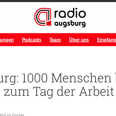
tungen
Podcasts
Team
Über uns
Empfan
rg: 1000 Menschen 
zum Tag der Arbeit
Uhr
Eva Fischer