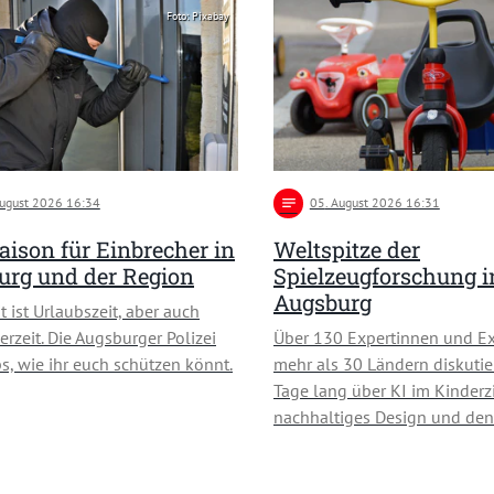
Foto: Pixabay
August 2026 16:34
notes
05
. August 2026 16:31
ison für Einbrecher in
Weltspitze der
urg und der Region
Spielzeugforschung i
Augsburg
t ist Urlaubszeit, aber auch
erzeit. Die Augsburger Polizei
Über 130 Expertinnen und Ex
ps, wie ihr euch schützen könnt.
mehr als 30 Ländern diskutie
Tage lang über KI im Kinder
nachhaltiges Design und de