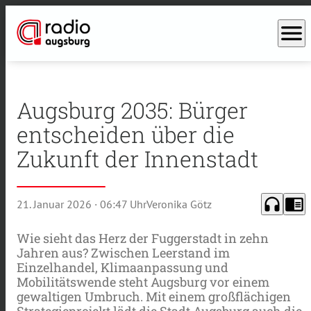
menu
Augsburg 2035: Bürger
entscheiden über die
Zukunft der Innenstadt
headphones
chrome_reader_mode
21. Januar 2026
· 06:47 Uhr
Veronika Götz
Wie sieht das Herz der Fuggerstadt in zehn
Jahren aus? Zwischen Leerstand im
Einzelhandel, Klimaanpassung und
Mobilitätswende steht Augsburg vor einem
gewaltigen Umbruch. Mit einem großflächigen
Strategieprojekt lädt die Stadt Augsburg auch die