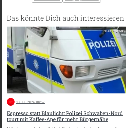
Das könnte Dich auch interessieren
Polizei Augsburg
notes
13
. Juli 2026 08:37
Espresso statt Blaulicht: Polizei Schwaben-Nord
tourt mit Kaffee-Ape für mehr Bürgernähe