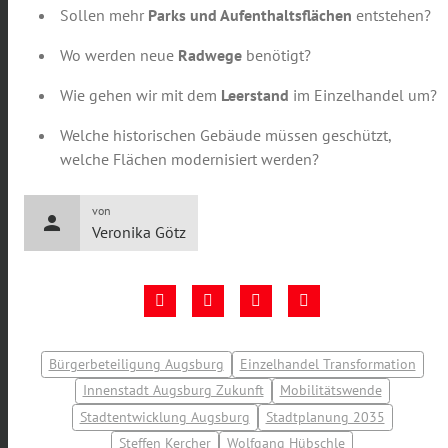
Sollen mehr
Parks und Aufenthaltsflächen
entstehen?
Wo werden neue
Radwege
benötigt?
Wie gehen wir mit dem
Leerstand
im Einzelhandel um?
Welche historischen Gebäude müssen geschützt,
welche Flächen modernisiert werden?
von
person
Veronika Götz
Bürgerbeteiligung Augsburg
Einzelhandel Transformation
Innenstadt Augsburg Zukunft
Mobilitätswende
Stadtentwicklung Augsburg
Stadtplanung 2035
Steffen Kercher
Wolfgang Hübschle