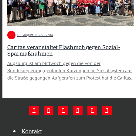
notes
05
. August 2026 17:04
Caritas veranstaltet Flashmob gegen Sozial-
Sparmaßnahmen
Augsburg ist am Mittwoch gegen die von der
Bundesregierung geplanten Kürzungen im Sozialsystem auf
die Straße gegangen. Aufgerufen zum Protest hat die Caritas.
Kontakt