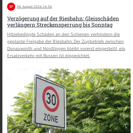
notes
06
. August 2026 14:36
Verzögerung auf der Riesbahn: Gleisschäden
verlängern Streckensperrung bis Sonntag
Hitzebedingte Schäden an den Schienen verhindern die
geplante Freigabe der Riesbahn. Der Zugbetrieb zwischen
Donauwörth und Nördlingen bleibt vorerst eingestellt, ein
Ersatzverkehr mit Bussen ist eingerichtet.
Foto: Pixabay