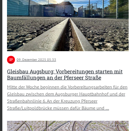
notes
09
. Dezember 2025 05:33
Gleisbau Augsburg: Vorbereitungen starten mit
Baumfällungen an der Pferseer Straße
Mitte der Woche beginnen die Vorbereitungsarbeiten für den
Gleisbau zwischen dem Augsburger Hauptbahnhof und der
Straßenbahnlinie 6. An der Kreuzung Pferseer
Straße/Luitpoldbrücke müssen dafür Bäume und …
Foto: Pixabay