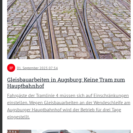
notes
01
. September 2025 07:54
Gleisbauarbeiten in Augsburg: Keine Tram zum
Hauptbahnhof
Fahrgäste der Tramlinie 4 müssen sich auf Einschränkungen
einstellen. Wegen Gleisbauarbeiten an der Wendeschleife am
Augsburger Hauptbahnhof wird der Betrieb für drei Tage
eingestellt.