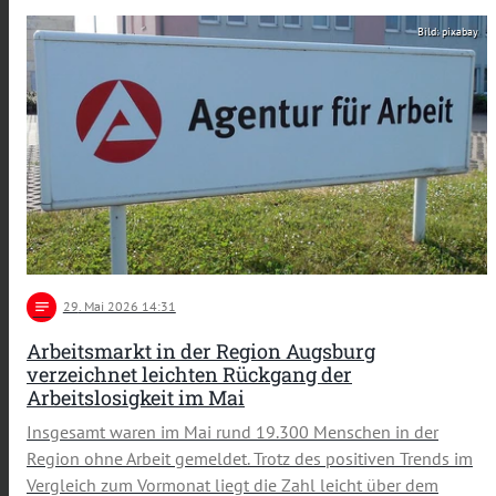
Bild: pixabay
notes
29
. Mai 2026 14:31
Arbeitsmarkt in der Region Augsburg
verzeichnet leichten Rückgang der
Arbeitslosigkeit im Mai
Insgesamt waren im Mai rund 19.300 Menschen in der
Region ohne Arbeit gemeldet. Trotz des positiven Trends im
Vergleich zum Vormonat liegt die Zahl leicht über dem