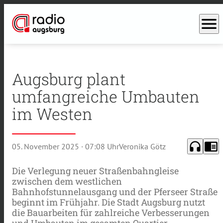
menu
Augsburg plant
umfangreiche Umbauten
im Westen
headphones
chrome_reader_mode
05. November 2025
· 07:08 Uhr
Veronika Götz
Die Verlegung neuer Straßenbahngleise
zwischen dem westlichen
Bahnhofstunnelausgang und der Pferseer Straße
beginnt im Frühjahr. Die Stadt Augsburg nutzt
die Bauarbeiten für zahlreiche Verbesserungen
und Umbauten im gesamten Quartier.