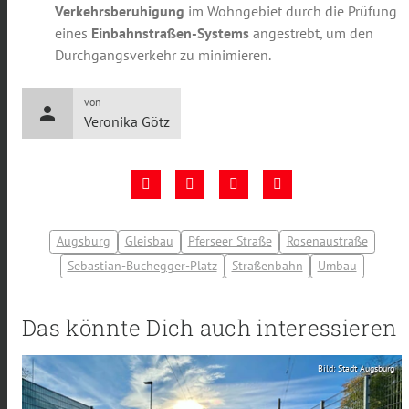
Verkehrsberuhigung
im Wohngebiet durch die Prüfung
eines
Einbahnstraßen-Systems
angestrebt, um den
Durchgangsverkehr zu minimieren.
von
person
Veronika Götz
Augsburg
Gleisbau
Pferseer Straße
Rosenaustraße
Sebastian-Buchegger-Platz
Straßenbahn
Umbau
Das könnte Dich auch interessieren
Bild: Stadt Augsburg