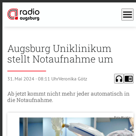
menu
Augsburg Uniklinikum
stellt Notaufnahme um
headphones
chrome_reader_mode
31. Mai 2024
· 08:11 Uhr
Veronika Götz
Ab jetzt kommt nicht mehr jeder automatisch in
die Notaufnahme.
Foto: Pixabay