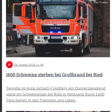
Foto: Pixabay
notes
06
. August 2026 21:49
1600 Schweine sterben bei Großbrand bei Ried
Tragödie im Kreis Aichach-Friedberg. Am Donnerstagabend
stand ein Schweinestall bei Ried in Vollbrand. Rund 1600
Tiere kamen in den Flammen ums Leben.