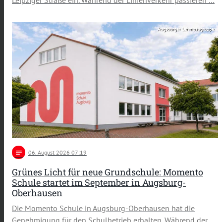
Leipziger Straße ein. Während der Linienverkehr passieren …
Augsburger Lehmbaugruppe
notes
06
. August 2026 07:19
Grünes Licht für neue Grundschule: Momento
Schule startet im September in Augsburg-
Oberhausen
Die Momento Schule in Augsburg-Oberhausen hat die
Genehmigung für den Schulbetrieb erhalten. Während der