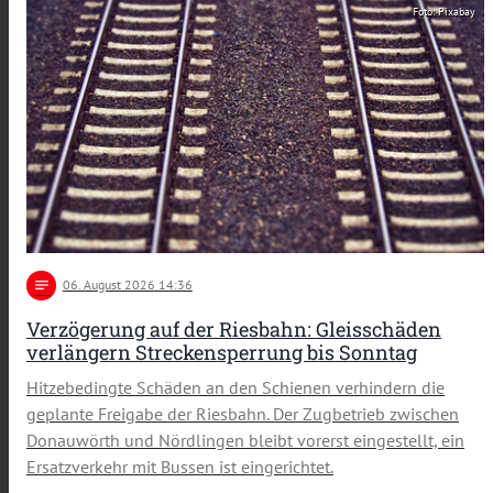
Foto: Pixabay
notes
06
. August 2026 14:36
Verzögerung auf der Riesbahn: Gleisschäden
verlängern Streckensperrung bis Sonntag
Hitzebedingte Schäden an den Schienen verhindern die
geplante Freigabe der Riesbahn. Der Zugbetrieb zwischen
Donauwörth und Nördlingen bleibt vorerst eingestellt, ein
Ersatzverkehr mit Bussen ist eingerichtet.