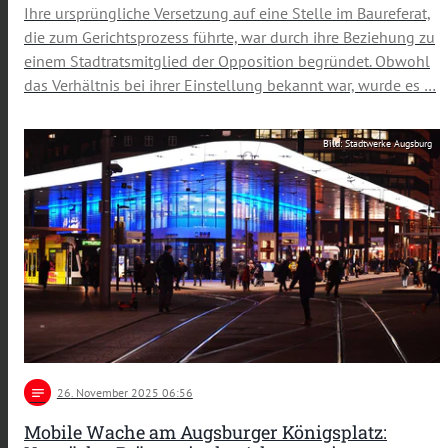
Ihre ursprüngliche Versetzung auf eine Stelle im Baureferat,
die zum Gerichtsprozess führte, war durch ihre Beziehung zu
einem Stadtratsmitglied der Opposition begründet. Obwohl
das Verhältnis bei ihrer Einstellung bekannt war, wurde es …
Bild: Stadtwerke Augsburg
notes
26
. November 2025 06:56
Mobile Wache am Augsburger Königsplatz: