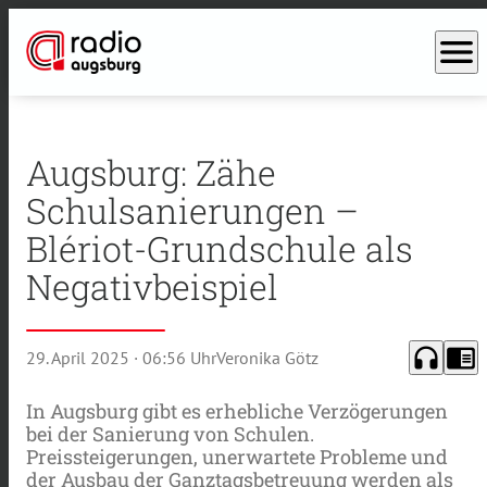
menu
Augsburg: Zähe
Schulsanierungen –
Blériot-Grundschule als
Negativbeispiel
headphones
chrome_reader_mode
29. April 2025
· 06:56 Uhr
Veronika Götz
In Augsburg gibt es erhebliche Verzögerungen
bei der Sanierung von Schulen.
Preissteigerungen, unerwartete Probleme und
der Ausbau der Ganztagsbetreuung werden als