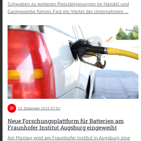
Schwaben zu weiteren Preissteigerungen im Handel und
Gastgewerbe führen. Fast ein Viertel der Unternehmen …
Pixabay
notes
15
. Dezember 2025 07:01
Neue Forschungsplattform für Batterien am
Fraunhofer Institut Augsburg eingeweiht
Am Montag wird am Fraunhofer Institut in Augsburg eine