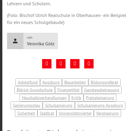
Lehrern und Schülern.
(Foto: Bischof Ulrich Realschule in Oberhausen- ein Beispiel
für ein neues Schulgebäude)
von
person
Veronika Götz
Asbestfund
Augsburg
Bauarbeiten
Bildungsreferat
Blériot-Grundschule
Finanzmittel
Ganztagsbetreuung
Haushaltsverhandlungen
Kritik
Preissteigerung
Sanierungsstau
Schulsanierung
Schulsanierung Augsburg
Sicherheit
Stadtrat
Universitätsviertel
Verzögerung