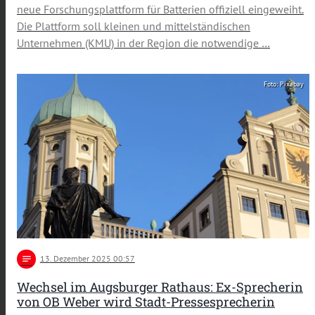
neue Forschungsplattform für Batterien offiziell eingeweiht.
Die Plattform soll kleinen und mittelständischen
Unternehmen (KMU) in der Region die notwendige …
Foto: Pixabay
notes
13
. Dezember 2025 00:57
Wechsel im Augsburger Rathaus: Ex-Sprecherin
von OB Weber wird Stadt-Pressesprecherin