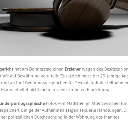
gericht
hat am Donnerstag einen
Erzieher
wegen des Besitzes vo
trafe auf Bewährung verurteilt. Zusätzlich muss der 29-jährige An
und an fünf Beratungsgesprächen für Sexualstraftäter teilnehmen.
er Mann arbeitet nicht mehr in seiner früheren Einrichtung.
kinderpornographische
Fotos von Mädchen im Alter zwischen fünf
espeichert. Einige der Aufnahmen zeigen sexuelle Handlungen. Die
iner polizeilichen Durchsuchung in der Wohnung des Mannes.