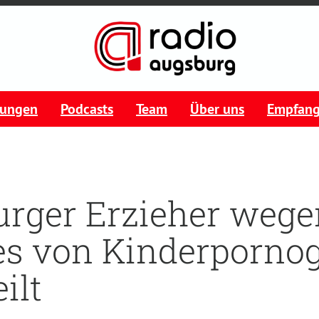
tungen
Podcasts
Team
Über uns
Empfan
rger Erzieher wege
es von Kinderporno
ilt