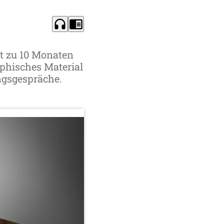
headphones
chrome_reader_mode
t zu 10 Monaten
aphisches Material
ngsgespräche.