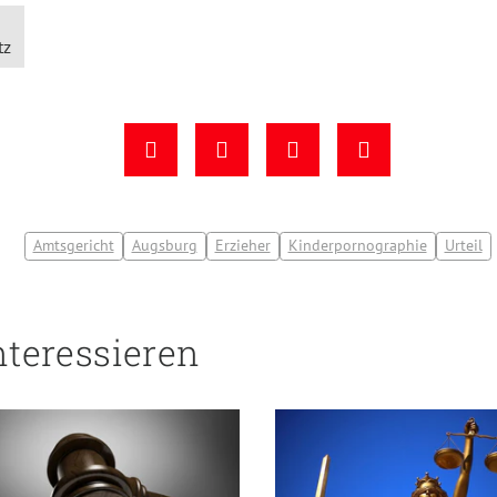
tz
Amtsgericht
Augsburg
Erzieher
Kinderpornographie
Urteil
nteressieren