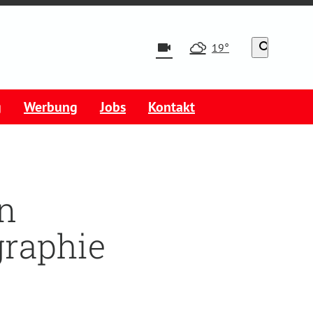
videocam
search
19°
g
Werbung
Jobs
Kontakt
n
graphie