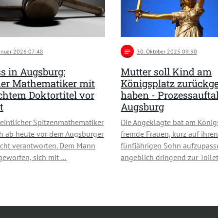
Januar 2026 07:48
notes
30
. Oktober 2025 09:30
s in Augsburg:
Mutter soll Kind am
her Mathematiker mit
Königsplatz zurückg
chtem Doktortitel vor
haben - Prozessaufta
t
Augsburg
eintlicher Spitzenmathematiker
Die Angeklagte bat am König
h ab heute vor dem Augsburger
fremde Frauen, kurz auf ihren
icht verantworten. Dem Mann
fünfjährigen Sohn aufzupasse
geworfen, sich mit …
angeblich dringend zur Toile