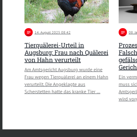
notes
14
. August 2025 08:42
notes
08
. 
Tierquälerei-Urteil in
Prozes
Augsburg: Frau nach Quälerei
Falsc
von Hahn verurteilt
gefäls
Gerich
Am Amtsgericht Augsburg wurde eine
Frau wegen Tierquälerei an einem Hahn
Ein verm
verurteilt. Die Angeklagte aus
muss sic
Scherstetten hatte das kranke Tier …
Amtsger
wird vor