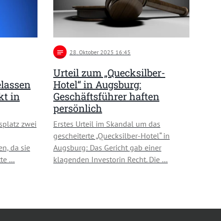
notes
28
. Oktober 2025 16:45
Urteil zum „Quecksilber-
elassen
Hotel“ in Augsburg:
kt in
Geschäftsführer haften
persönlich
splatz zwei
Erstes Urteil im Skandal um das
gescheiterte „Quecksilber-Hotel“ in
n, da sie
Augsburg: Das Gericht gab einer
tte …
klagenden Investorin Recht. Die …