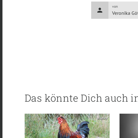
von
person
Veronika Gö
Das könnte Dich auch i
pixabay